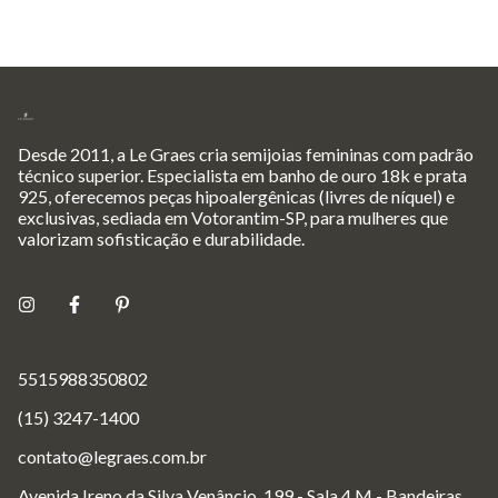
Desde 2011, a Le Graes cria semijoias femininas com padrão
técnico superior. Especialista em banho de ouro 18k e prata
925, oferecemos peças hipoalergênicas (livres de níquel) e
exclusivas, sediada em Votorantim-SP, para mulheres que
valorizam sofisticação e durabilidade.
5515988350802
(15) 3247-1400
contato@legraes.com.br
Avenida Ireno da Silva Venâncio, 199 - Sala 4.M - Bandeiras