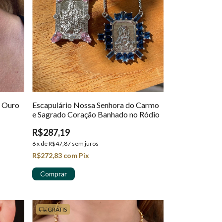
m Ouro
Escapulário Nossa Senhora do Carmo
e Sagrado Coração Banhado no Ródio
R$287,19
6
x
de
R$47,87
sem juros
R$272,83
com
Pix
GRÁTIS