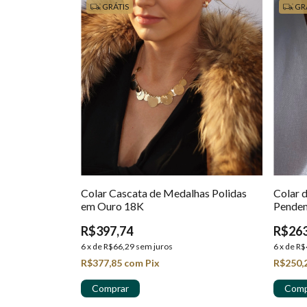
GRÁTIS
GR
Colar Cascata de Medalhas Polidas
Colar 
em Ouro 18K
Penden
em Ou
R$397,74
R$263
6
x
de
R$66,29
sem juros
6
x
de
R$
R$377,85
com
Pix
R$250,