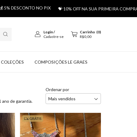
DESCONTO NO PIX
💝 10% OFF NA SUA PRIMEIRA COMPRA USA
Login
/
Carrinho
(
0
)
Cadastre-se
R$0,00
COLEÇÕES
COMPOSIÇÕES LE GRAES
Ordenar por
 ano de garantia.
GRÁTIS