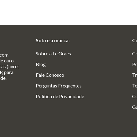
Sobre a marca:
C
Sobre a Le Graes
C
 com
de ouro
Blog
Po
as (livres
P, para
Fale Conosco
Tr
ade.
Perguntas Frequentes
Te
Política de Privacidade
Cu
Gu