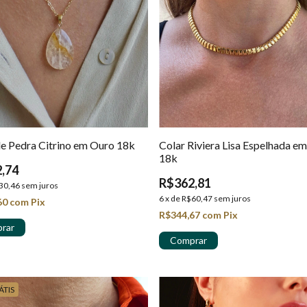
de Pedra Citrino em Ouro 18k
Colar Riviera Lisa Espelhada e
18k
,74
R$362,81
30,46
sem juros
6
x
de
R$60,47
sem juros
60
com
Pix
R$344,67
com
Pix
ÁTIS