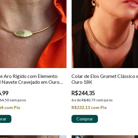
de Aro Rígido com Elemento
Colar de Elos Grumet Clássico
l Navete Cravejado em Ouro
Ouro 18K
,99
R$244,35
64,50
sem juros
6
x
de
R$40,73
sem juros
64
com
Pix
R$232,13
com
Pix