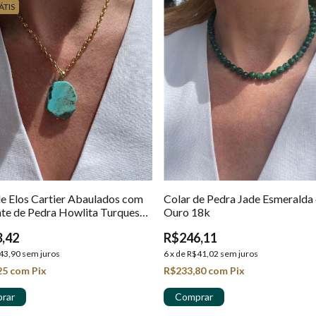
ÁTIS
de Elos Cartier Abaulados com
Colar de Pedra Jade Esmeralda
te de Pedra Howlita Turquesa
Ouro 18k
ro 18K
,42
R$246,11
43,90
sem juros
6
x
de
R$41,02
sem juros
25
com
Pix
R$233,80
com
Pix