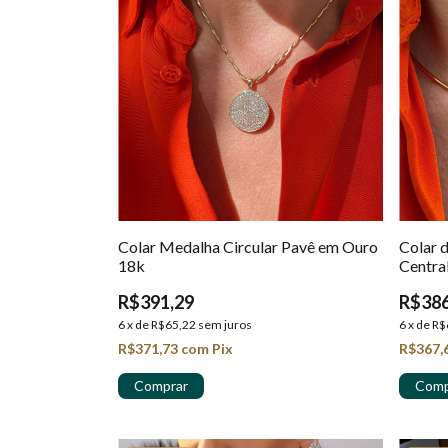
Colar Medalha Circular Pavê em Ouro
Colar 
18k
Centra
18K
R$391,29
R$386
6
x
de
R$65,22
sem juros
6
x
de
R$
R$371,73
com
Pix
R$367,