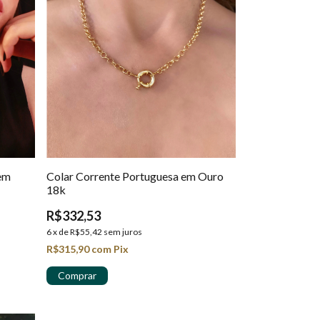
 em
Colar Corrente Portuguesa em Ouro
18k
R$332,53
6
x
de
R$55,42
sem juros
R$315,90
com
Pix