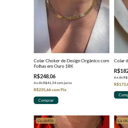
Colar Choker de Design Orgânico com
Colar 
Folhas em Ouro 18K
R$182
R$248,06
6
x
de
R$
6
x
de
R$41,34
sem juros
R$173,
R$235,66
com
Pix
GRÁTIS
GR