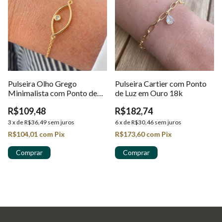
Pulseira Olho Grego
Pulseira Cartier com Ponto
Minimalista com Ponto de
de Luz em Ouro 18k
Luz em Ouro 18k
R$109,48
R$182,74
3
x
de
R$36,49
sem juros
6
x
de
R$30,46
sem juros
R$104,01
com
Pix
R$173,60
com
Pix