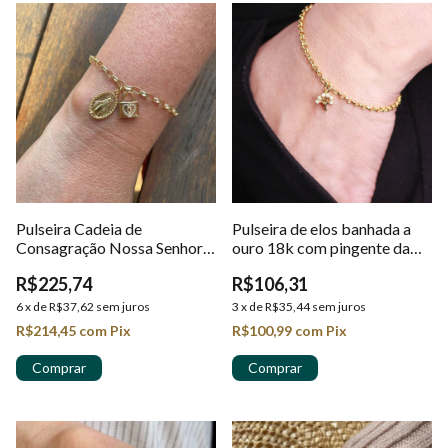
Pulseira Cadeia de
Pulseira de elos banhada a
Consagração Nossa Senhora
ouro 18k com pingente da
das Graças em Ouro 18k
Árvore da Vida
R$225,74
R$106,31
6
x
de
R$37,62
sem juros
3
x
de
R$35,44
sem juros
R$214,45
com
Pix
R$100,99
com
Pix