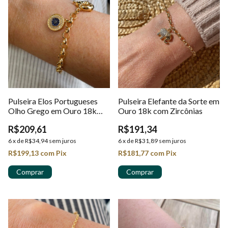
Pulseira Elos Portugueses
Pulseira Elefante da Sorte em
Olho Grego em Ouro 18k
Ouro 18k com Zircônias
com Zircônias
R$209,61
R$191,34
6
x
de
R$34,94
sem juros
6
x
de
R$31,89
sem juros
R$199,13
com
Pix
R$181,77
com
Pix