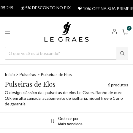
$ 249
💰 5% DESCONTO NO PIX
💝 10% OFF NA SUA PRIMEI
0
Início
>
Pulseiras
>
Pulseiras de Elos
Pulseiras de Elos
6 produtos
O design clássico das pulseiras de elos Le Graes. Banho de ouro
18k em alta camada, acabamento de joalharia, níquel free e 1 ano
de garantia.
Ordenar por:
Mais vendidos