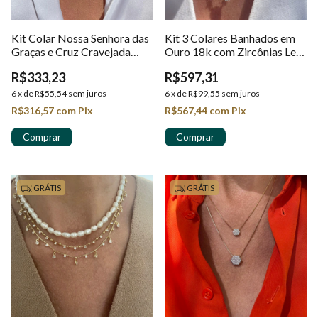
Kit Colar Nossa Senhora das
Kit 3 Colares Banhados em
Graças e Cruz Cravejada
Ouro 18k com Zircônias Le
Banhados em Ouro 18k
Graes
R$333,23
R$597,31
6
x
de
R$55,54
sem juros
6
x
de
R$99,55
sem juros
R$316,57
com
Pix
R$567,44
com
Pix
GRÁTIS
GRÁTIS