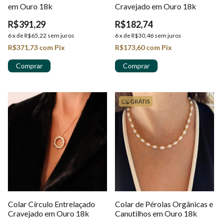
em Ouro 18k
Cravejado em Ouro 18k
R$391,29
R$182,74
6
x
de
R$65,22
sem juros
6
x
de
R$30,46
sem juros
R$371,73
com
Pix
R$173,60
com
Pix
GRÁTIS
Colar Círculo Entrelaçado
Colar de Pérolas Orgânicas e
Cravejado em Ouro 18k
Canutilhos em Ouro 18k