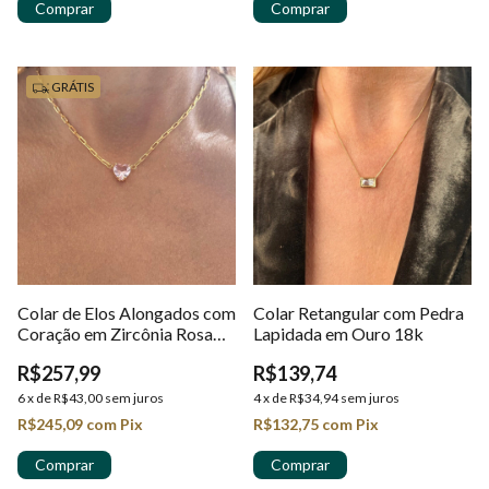
GRÁTIS
Colar de Elos Alongados com
Colar Retangular com Pedra
Coração em Zircônia Rosa
Lapidada em Ouro 18k
Premium em Ouro 18K
R$257,99
R$139,74
6
x
de
R$43,00
sem juros
4
x
de
R$34,94
sem juros
R$245,09
com
Pix
R$132,75
com
Pix