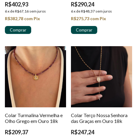
R$402,93
R$290,24
6
x
de
R$67,16
sem juros
6
x
de
R$48,37
sem juros
R$382,78
com
Pix
R$275,73
com
Pix
Colar Turmalina Vermelha e
Colar Terço Nossa Senhora
Olho Grego em Ouro 18k
das Graças em Ouro 18k
R$209,37
R$247,24