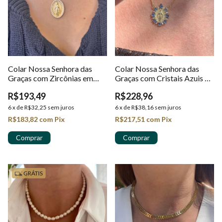
Colar Nossa Senhora das
Colar Nossa Senhora das
Graças com Zircônias em
Graças com Cristais Azuis e
Ouro 18k
Corrente Veneziana em Ouro
R$193,49
R$228,96
18k
6
x
de
R$32,25
sem juros
6
x
de
R$38,16
sem juros
R$183,82
com
Pix
R$217,51
com
Pix
GRÁTIS