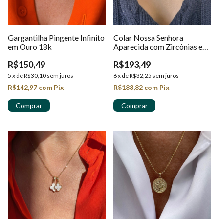
Gargantilha Pingente Infinito
Colar Nossa Senhora
em Ouro 18k
Aparecida com Zircônias em
Ouro 18k
R$150,49
R$193,49
5
x
de
R$30,10
sem juros
6
x
de
R$32,25
sem juros
R$142,97
com
Pix
R$183,82
com
Pix