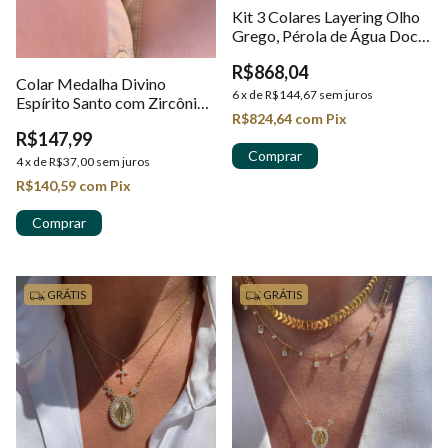
Kit 3 Colares Layering Olho
Grego, Pérola de Água Doce
e Riviera Banhados em Ouro
R$868,04
18k
Colar Medalha Divino
6
x
de
R$144,67
sem juros
Espírito Santo com Zircônias
R$824,64
com
Pix
Banhado em Ouro 18k
R$147,99
4
x
de
R$37,00
sem juros
R$140,59
com
Pix
GRÁTIS
GRÁTIS