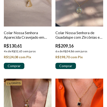
Colar Nossa Senhora
Colar Nossa Senhora de
Aparecida Cravejado em
Guadalupe com Zircônias em
Ouro 18k
Ouro 18k
R$130,61
R$209,16
4
x
de
R$32,65
sem juros
6
x
de
R$34,86
sem juros
R$124,08
com
Pix
R$198,70
com
Pix
GRÁTIS