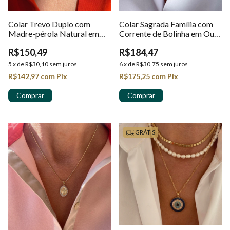
Colar Trevo Duplo com
Colar Sagrada Família com
Madre-pérola Natural em
Corrente de Bolinha em Ouro
Ouro 18k
18k
R$150,49
R$184,47
5
x
de
R$30,10
sem juros
6
x
de
R$30,75
sem juros
R$142,97
com
Pix
R$175,25
com
Pix
GRÁTIS