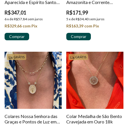
Aparecida e Espírito Santo
Amazonita e Corrente
em Ouro 18k
Portuguesa em Ouro 18k
R$347,01
R$171,99
6
x
de
R$57,84
sem juros
5
x
de
R$34,40
sem juros
R$329,66
com
Pix
R$163,39
com
Pix
GRÁTIS
GRÁTIS
Colares Nossa Senhora das
Colar Medalha de São Bento
Graças e Pontos de Luz em
Cravejada em Ouro 18k
Ouro 18k