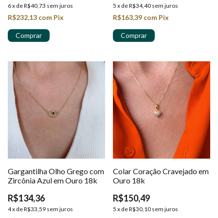
6
x
de
R$40,73
sem juros
5
x
de
R$34,40
sem juros
R$232,13
com
Pix
R$163,39
com
Pix
Gargantilha Olho Grego com
Colar Coração Cravejado em
Zircônia Azul em Ouro 18k
Ouro 18k
R$134,36
R$150,49
4
x
de
R$33,59
sem juros
5
x
de
R$30,10
sem juros