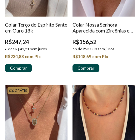
Colar Terço do Espírito Santo
Colar Nossa Senhora
em Ouro 18k
Aparecida com Zircônias em
Ouro 18k
R$247,24
R$156,52
6
x
de
R$41,21
sem juros
5
x
de
R$31,30
sem juros
R$234,88
com
Pix
R$148,69
com
Pix
GRÁTIS