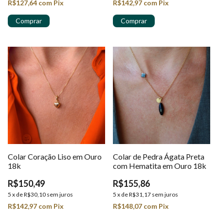
R$127,64
com
Pix
R$142,97
com
Pix
Colar Coração Liso em Ouro
Colar de Pedra Ágata Preta
18k
com Hematita em Ouro 18k
R$150,49
R$155,86
5
x
de
R$30,10
sem juros
5
x
de
R$31,17
sem juros
R$142,97
com
Pix
R$148,07
com
Pix