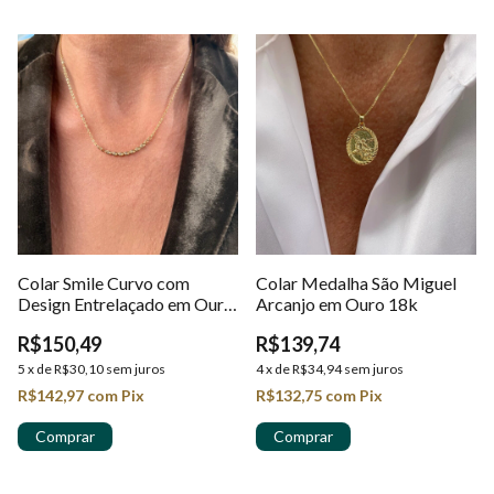
Colar Smile Curvo com
Colar Medalha São Miguel
Design Entrelaçado em Ouro
Arcanjo em Ouro 18k
18K
R$150,49
R$139,74
5
x
de
R$30,10
sem juros
4
x
de
R$34,94
sem juros
R$142,97
com
Pix
R$132,75
com
Pix