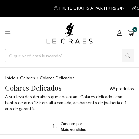
📦 FRETE GRÁTIS A PARTIR R$ 249
💰 5% DESCONTO NO
0
Início
>
Colares
>
Colares Delicados
Colares Delicados
69 produtos
A sutileza dos detalhes que encantam. Colares delicados com
banho de ouro 18k em alta camada, acabamento de joalheria e 1
ano de garantia.
Ordenar por:
Mais vendidos