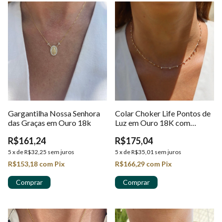
Gargantilha Nossa Senhora
Colar Choker Life Pontos de
das Graças em Ouro 18k
Luz em Ouro 18K com
Zircônias
R$161,24
R$175,04
5
x
de
R$32,25
sem juros
5
x
de
R$35,01
sem juros
R$153,18
com
Pix
R$166,29
com
Pix