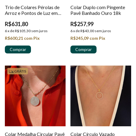
Trio de Colares Pérolas de
Colar Duplo com Pingente
Arroz e Pontos de Luz em
Pavê Banhado Ouro 18k
Ouro 18k
R$631,80
R$257,99
6
x
de
R$105,30
sem juros
6
x
de
R$43,00
sem juros
R$600,21
com
Pix
R$245,09
com
Pix
GRÁTIS
Colar Medalha Circular Pavê
Colar Círculo Vazado