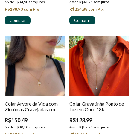
6
x
de
R$34,90
sem juros
6
x
de
R$41,21
sem juros
R$198,90
com
Pix
R$234,88
com
Pix
Colar Árvore da Vida com
Colar Gravatinha Ponto de
Zircônias Cravejadas em
Luz em Ouro 18k
Ouro 18K
R$150,49
R$128,99
5
x
de
R$30,10
sem juros
4
x
de
R$32,25
sem juros