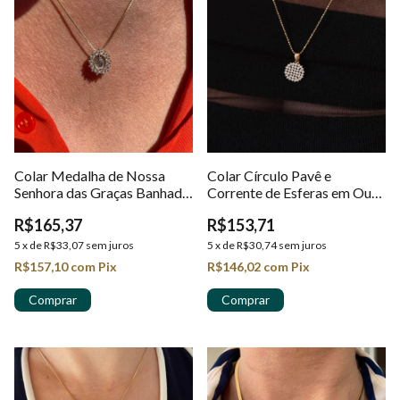
Colar Medalha de Nossa
Colar Círculo Pavê e
Senhora das Graças Banhado
Corrente de Esferas em Ouro
em Ouro 18k
18k
R$165,37
R$153,71
5
x
de
R$33,07
sem juros
5
x
de
R$30,74
sem juros
R$157,10
com
Pix
R$146,02
com
Pix