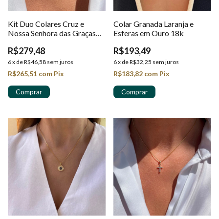
Kit Duo Colares Cruz e
Colar Granada Laranja e
Nossa Senhora das Graças
Esferas em Ouro 18k
com Zircônias em Ouro 18k
R$279,48
R$193,49
6
x
de
R$46,58
sem juros
6
x
de
R$32,25
sem juros
R$265,51
com
Pix
R$183,82
com
Pix