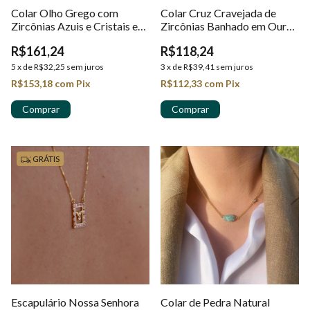
Colar Olho Grego com
Colar Cruz Cravejada de
Zircônias Azuis e Cristais em
Zircônias Banhado em Ouro
Ouro 18k
18k
R$161,24
R$118,24
5
x
de
R$32,25
sem juros
3
x
de
R$39,41
sem juros
R$153,18
com
Pix
R$112,33
com
Pix
GRÁTIS
Escapulário Nossa Senhora
Colar de Pedra Natural