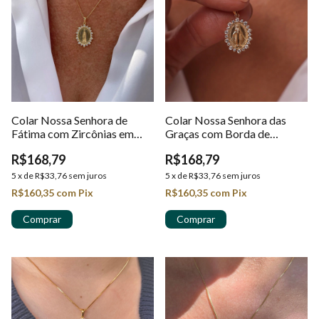
Colar Nossa Senhora de
Colar Nossa Senhora das
Fátima com Zircônias em
Graças com Borda de
Ouro 18k
Zircônias em Ouro 18k
R$168,79
R$168,79
5
x
de
R$33,76
sem juros
5
x
de
R$33,76
sem juros
R$160,35
com
Pix
R$160,35
com
Pix