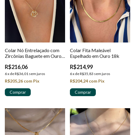
Colar Nó Entrelaçado com
Colar Fita Maleável
Zircônias Baguete em Ouro
Espelhado em Ouro 18k
18k
R$216,06
R$214,99
6
x
de
R$36,01
sem juros
6
x
de
R$35,83
sem juros
R$205,26
com
Pix
R$204,24
com
Pix