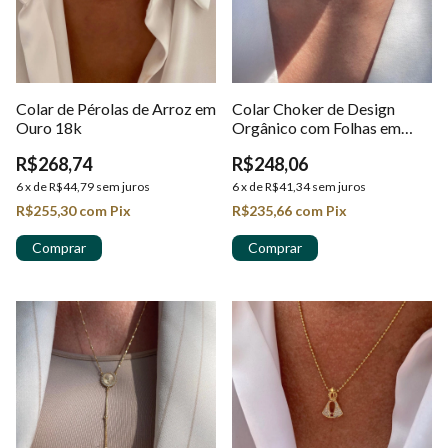
Colar de Pérolas de Arroz em
Colar Choker de Design
Ouro 18k
Orgânico com Folhas em
Ouro 18K
R$268,74
R$248,06
6
x
de
R$44,79
sem juros
6
x
de
R$41,34
sem juros
R$255,30
com
Pix
R$235,66
com
Pix