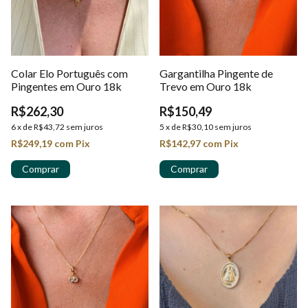
Colar Elo Português com
Gargantilha Pingente de
Pingentes em Ouro 18k
Trevo em Ouro 18k
R$262,30
R$150,49
6
x
de
R$43,72
sem juros
5
x
de
R$30,10
sem juros
R$249,19
com
Pix
R$142,97
com
Pix