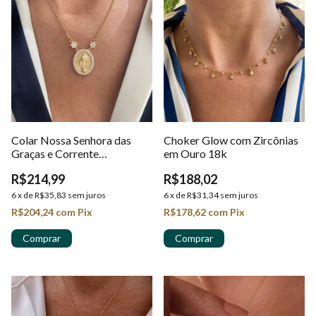
Colar Nossa Senhora das
Choker Glow com Zircônias
Graças e Corrente
em Ouro 18k
Portuguesa em Ouro 18k
R$214,99
R$188,02
6
x
de
R$35,83
sem juros
6
x
de
R$31,34
sem juros
R$204,24
com
Pix
R$178,62
com
Pix