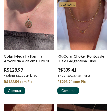
GRÁTIS
Colar Medalha Família
Kit Colar Choker Pontos de
Árvore da Vida em Ouro 18K
Luz e Gargantilha Olho
Grego com Zircônias em
R$128,99
R$309,41
Ouro 18k
4
x
de
R$32,25
sem juros
6
x
de
R$51,57
sem juros
R$122,54
com
Pix
R$293,94
com
Pix