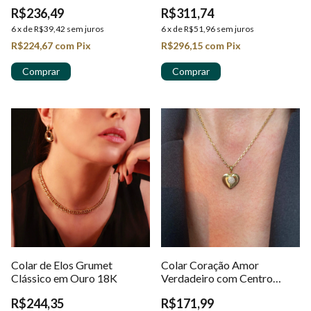
R$236,49
R$311,74
6
x
de
R$39,42
sem juros
6
x
de
R$51,96
sem juros
R$224,67
com
Pix
R$296,15
com
Pix
Colar de Elos Grumet
Colar Coração Amor
Clássico em Ouro 18K
Verdadeiro com Centro
Cravejado em Ouro 18K
R$244,35
R$171,99