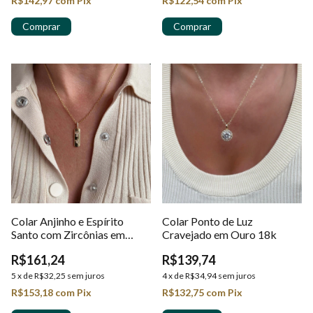
R$142,97
com
Pix
R$122,54
com
Pix
Colar Anjinho e Espírito
Colar Ponto de Luz
Santo com Zircônias em
Cravejado em Ouro 18k
Ouro 18k
R$161,24
R$139,74
5
x
de
R$32,25
sem juros
4
x
de
R$34,94
sem juros
R$153,18
com
Pix
R$132,75
com
Pix