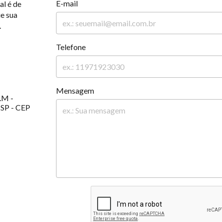
E-mail
al é de
ie sua
.
Telefone
Mensagem
4.M -
-SP - CEP