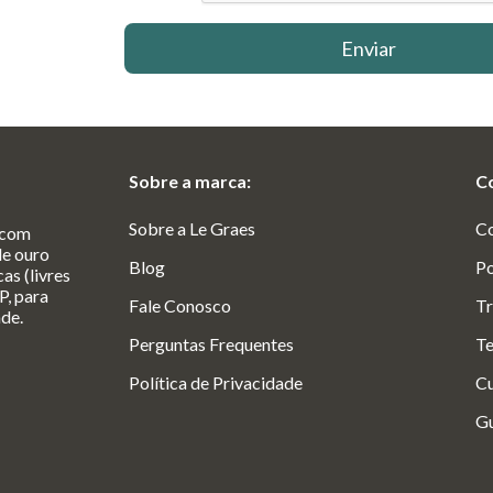
Enviar
Sobre a marca:
C
Sobre a Le Graes
C
 com
de ouro
Blog
Po
as (livres
P, para
Fale Conosco
Tr
ade.
Perguntas Frequentes
Te
Política de Privacidade
Cu
Gu