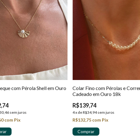
Leque com Pérola Shell em Ouro
Colar Fino com Pérolas e Corre
Cadeado em Ouro 18k
,74
R$139,74
30,46
sem juros
4
x
de
R$34,94
sem juros
60
com
Pix
R$132,75
com
Pix