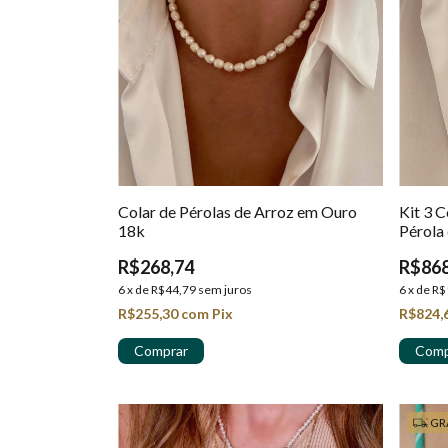
Colar de Pérolas de Arroz em Ouro
Kit 3 C
18k
Pérola
Banhad
R$268,74
R$868
6
x
de
R$44,79
sem juros
6
x
de
R$
R$255,30
com
Pix
R$824,
GR