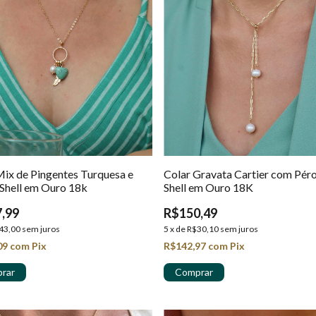
Mix de Pingentes Turquesa e
Colar Gravata Cartier com Péro
 Shell em Ouro 18k
Shell em Ouro 18K
,99
R$150,49
43,00
sem juros
5
x
de
R$30,10
sem juros
09
com
Pix
R$142,97
com
Pix