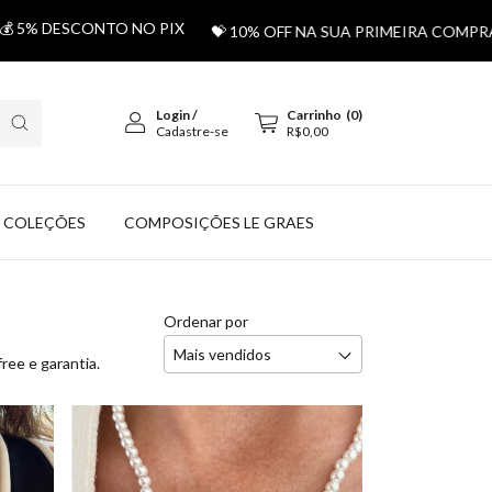
DESCONTO NO PIX
💝 10% OFF NA SUA PRIMEIRA COMPRA US
Login
/
Carrinho
(
0
)
Cadastre-se
R$0,00
COLEÇÕES
COMPOSIÇÕES LE GRAES
Ordenar por
ree e garantia.