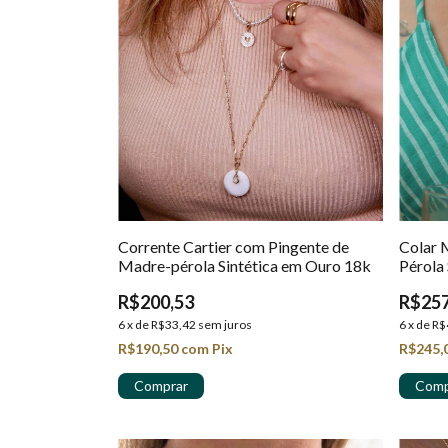
Corrente Cartier com Pingente de
Colar 
Madre-pérola Sintética em Ouro 18k
Pérola
R$200,53
R$257
6
x
de
R$33,42
sem juros
6
x
de
R$
R$190,50
com
Pix
R$245,