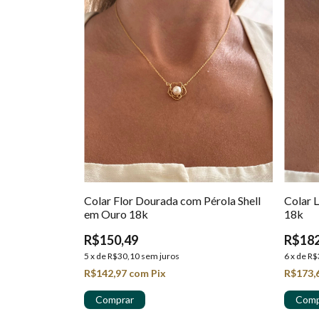
Colar Flor Dourada com Pérola Shell
Colar 
em Ouro 18k
18k
R$150,49
R$182
5
x
de
R$30,10
sem juros
6
x
de
R$
R$142,97
com
Pix
R$173,