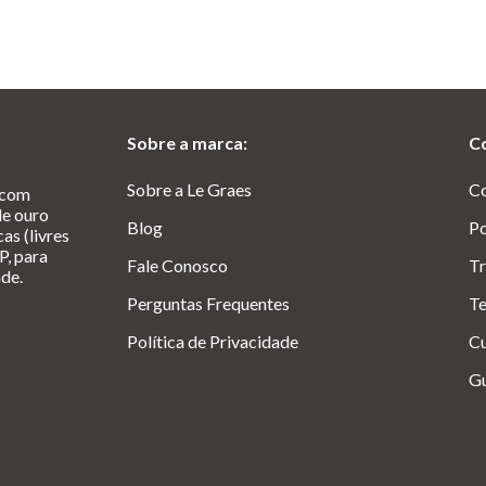
Sobre a marca:
C
Sobre a Le Graes
C
 com
de ouro
Blog
Po
as (livres
P, para
Fale Conosco
Tr
ade.
Perguntas Frequentes
Te
Política de Privacidade
Cu
Gu