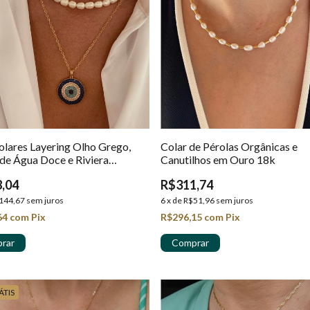
olares Layering Olho Grego,
Colar de Pérolas Orgânicas e
 de Água Doce e Riviera
Canutilhos em Ouro 18k
os em Ouro 18k
,04
R$311,74
144,67
sem juros
6
x
de
R$51,96
sem juros
64
com
Pix
R$296,15
com
Pix
ÁTIS