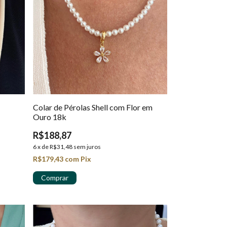
Colar de Pérolas Shell com Flor em
Ouro 18k
R$188,87
6
x
de
R$31,48
sem juros
R$179,43
com
Pix