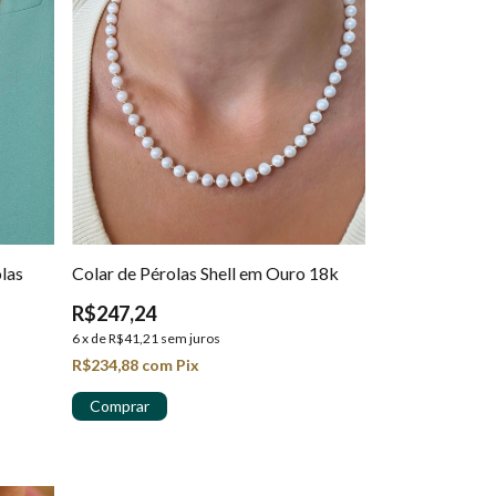
las
Colar de Pérolas Shell em Ouro 18k
R$247,24
6
x
de
R$41,21
sem juros
R$234,88
com
Pix