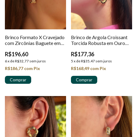
Brinco Formato X Cravejado
Brinco de Argola Croissant
com Zircônias Baguete em
Torcida Robusta em Ouro
Ouro 18K
18K
R$196,60
R$177,36
6
x
de
R$32,77
sem juros
5
x
de
R$35,47
sem juros
R$186,77
com
Pix
R$168,49
com
Pix