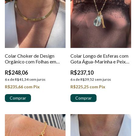
Colar Choker de Design
Colar Longo de Esferas com
Orgânico com Folhas em
Gota Água-Marinha e Peixe
Ouro 18K
Articulado em Ouro 18K
R$248,06
R$237,10
6
x
de
R$41,34
sem juros
6
x
de
R$39,52
sem juros
R$235,66
com
Pix
R$225,25
com
Pix