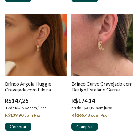
Brinco Argola Huggie
Brinco Curvo Cravejado com
Cravejada com Fileira
Design Estelar e Garras
Central de Zircônias em
Alongadas em Ouro 18K
R$147,26
R$174,14
Ouro 18k
4
x
de
R$36,82
sem juros
5
x
de
R$34,83
sem juros
R$139,90
com
Pix
R$165,43
com
Pix