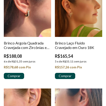
Brinco Argola Quadrada
Brinco Laço Fluido
Cravejada com Zircônias em
Cravejado em Ouro 18K
Ouro 18k
R$188,08
R$165,54
6
x
de
R$31,35
sem juros
5
x
de
R$33,11
sem juros
R$178,68
com
Pix
R$157,26
com
Pix