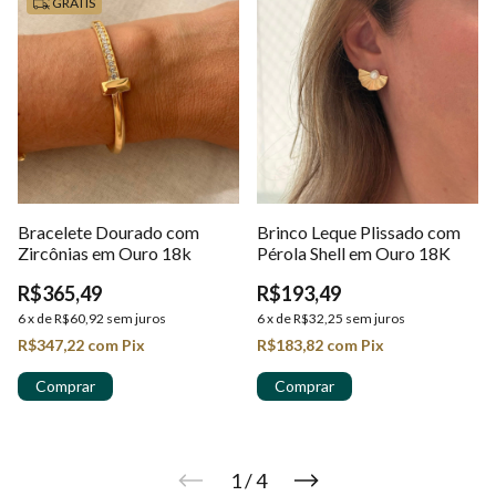
GRÁTIS
Bracelete Dourado com
Brinco Leque Plissado com
Zircônias em Ouro 18k
Pérola Shell em Ouro 18K
R$365,49
R$193,49
6
x
de
R$60,92
sem juros
6
x
de
R$32,25
sem juros
R$347,22
com
Pix
R$183,82
com
Pix
1
/
4