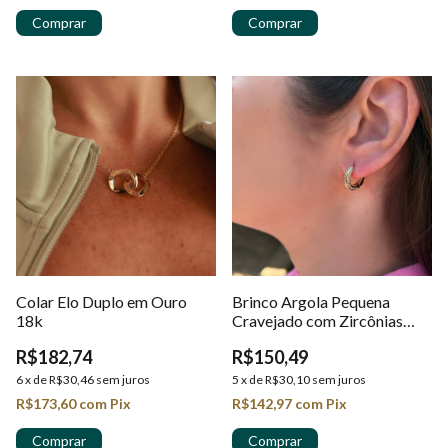
Colar Elo Duplo em Ouro
Brinco Argola Pequena
18k
Cravejado com Zircônias
Cristais em Ouro 18k
R$182,74
R$150,49
6
x
de
R$30,46
sem juros
5
x
de
R$30,10
sem juros
R$173,60
com
Pix
R$142,97
com
Pix