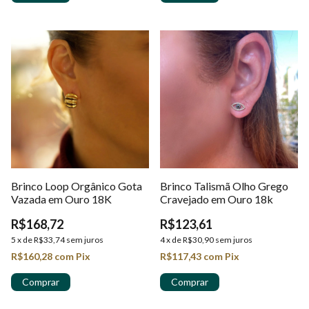
Brinco Loop Orgânico Gota
Brinco Talismã Olho Grego
Vazada em Ouro 18K
Cravejado em Ouro 18k
R$168,72
R$123,61
5
x
de
R$33,74
sem juros
4
x
de
R$30,90
sem juros
R$160,28
com
Pix
R$117,43
com
Pix