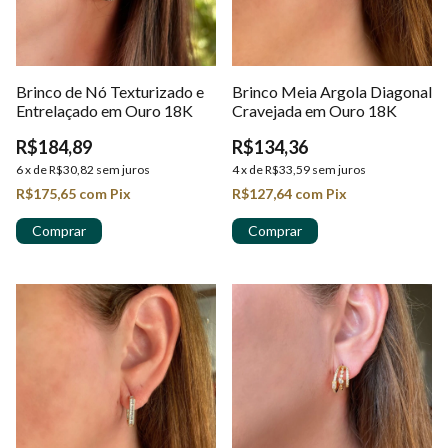
Brinco de Nó Texturizado e
Brinco Meia Argola Diagonal
Entrelaçado em Ouro 18K
Cravejada em Ouro 18K
R$184,89
R$134,36
6
x
de
R$30,82
sem juros
4
x
de
R$33,59
sem juros
R$175,65
com
Pix
R$127,64
com
Pix