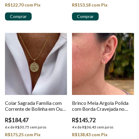
R$122,70
com
Pix
R$153,18
com
Pix
Colar Sagrada Família com
Brinco Meia Argola Polida
Corrente de Bolinha em Ouro
com Borda Cravejada no
18k
Ouro 18k
R$184,47
R$145,72
6
x
de
R$30,75
sem juros
4
x
de
R$36,43
sem juros
R$175,25
com
Pix
R$138,43
com
Pix