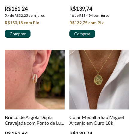
Ouro 18k
18k
R$161,24
R$139,74
5
x
de
R$32,25
sem juros
4
x
de
R$34,94
sem juros
R$153,18
com
Pix
R$132,75
com
Pix
Brinco de Argola Dupla
Colar Medalha São Miguel
Cravejada com Ponto de Luz
Arcanjo em Ouro 18k
em Ouro 18K
R$152,64
R$139,74