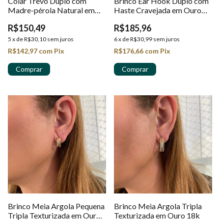
Colar Trevo Duplo com
Brinco Ear Hook Duplo com
Madre-pérola Natural em
Haste Cravejada em Ouro
Ouro 18k
18K
R$150,49
R$185,96
5
x
de
R$30,10
sem juros
6
x
de
R$30,99
sem juros
R$142,97
com
Pix
R$176,66
com
Pix
Brinco Meia Argola Pequena
Brinco Meia Argola Tripla
Tripla Texturizada em Ouro
Texturizada em Ouro 18k