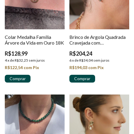
Colar Medalha Família
Brinco de Argola Quadrada
Árvore da Vida em Ouro 18K
Cravejada com
Microzircônias Pavê em
R$128,99
R$204,24
Ouro 18K
4
x
de
R$32,25
sem juros
6
x
de
R$34,04
sem juros
R$122,54
com
Pix
R$194,03
com
Pix