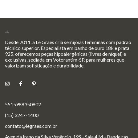
Desde 2011, a Le Graes cria semijoias femininas com padrão
técnico superior. Especialista em banho de ouro 18k e prata
925, oferecemos peças hipoalergênicas (livres de níquel) e
exclusivas, sediada em Votorantim-SP, para mulheres que
valorizam sofisticação e durabilidade.
5515988350802
(15) 3247-1400
contato@legraes.com.br
Avenida Ireno da Silva Venâncio, 199 - Sala 4.M - Bandeiras