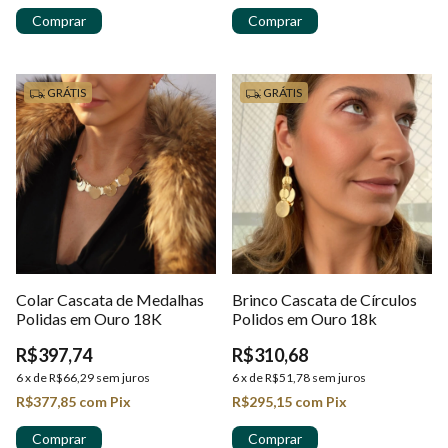
GRÁTIS
GRÁTIS
Colar Cascata de Medalhas
Brinco Cascata de Círculos
Polidas em Ouro 18K
Polidos em Ouro 18k
R$397,74
R$310,68
6
x
de
R$66,29
sem juros
6
x
de
R$51,78
sem juros
R$377,85
com
Pix
R$295,15
com
Pix