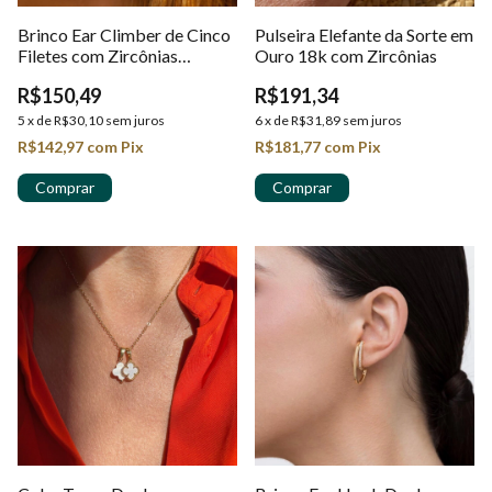
Brinco Ear Climber de Cinco
Pulseira Elefante da Sorte em
Filetes com Zircônias
Ouro 18k com Zircônias
Cravejadas em Ouro 18K
R$150,49
R$191,34
5
x
de
R$30,10
sem juros
6
x
de
R$31,89
sem juros
R$142,97
com
Pix
R$181,77
com
Pix