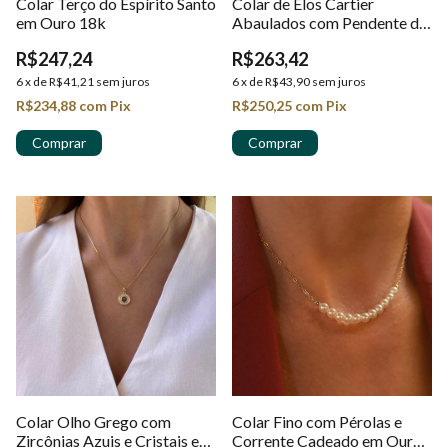
Colar Terço do Espírito Santo
Colar de Elos Cartier
em Ouro 18k
Abaulados com Pendente de
Pedra Howlita Turquesa em
R$247,24
R$263,42
Ouro 18K
6
x
de
R$41,21
sem juros
6
x
de
R$43,90
sem juros
R$234,88
com
Pix
R$250,25
com
Pix
Colar Olho Grego com
Colar Fino com Pérolas e
Zircônias Azuis e Cristais em
Corrente Cadeado em Ouro