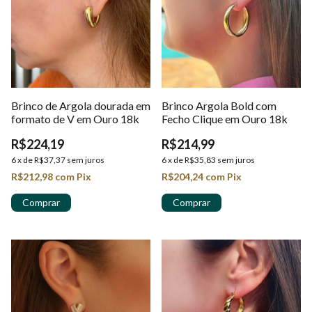
Brinco de Argola dourada em
Brinco Argola Bold com
formato de V em Ouro 18k
Fecho Clique em Ouro 18k
R$224,19
R$214,99
6
x
de
R$37,37
sem juros
6
x
de
R$35,83
sem juros
R$212,98
com
Pix
R$204,24
com
Pix