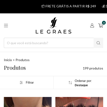
📦 FRETE GRÁTIS A PARTIR R$ 249
💰 5% DESCONTO NO
0
Início
>
Produtos
Produtos
199 produtos
Ordenar por:
Filtrar
Destaque