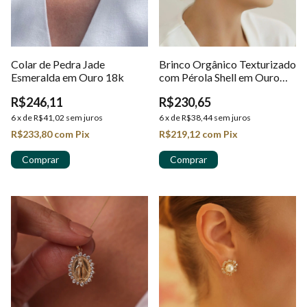
Colar de Pedra Jade
Brinco Orgânico Texturizado
Esmeralda em Ouro 18k
com Pérola Shell em Ouro
18k
R$246,11
R$230,65
6
x
de
R$41,02
sem juros
6
x
de
R$38,44
sem juros
R$233,80
com
Pix
R$219,12
com
Pix