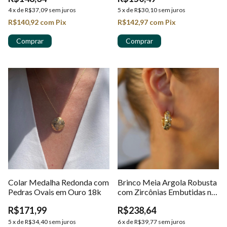
4
x
de
R$37,09
sem juros
5
x
de
R$30,10
sem juros
R$140,92
com
Pix
R$142,97
com
Pix
Colar Medalha Redonda com
Brinco Meia Argola Robusta
Pedras Ovais em Ouro 18k
com Zircônias Embutidas no
Ouro 18k
R$171,99
R$238,64
5
x
de
R$34,40
sem juros
6
x
de
R$39,77
sem juros