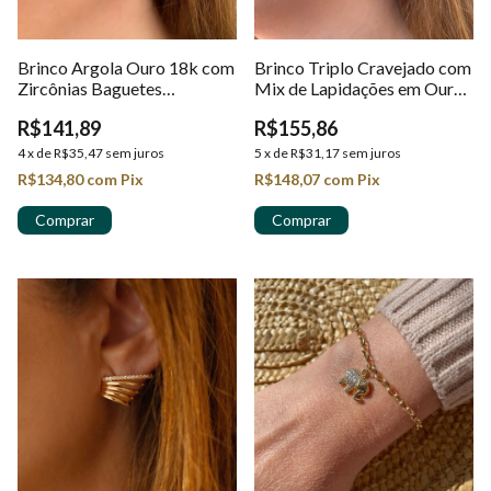
Brinco Argola Ouro 18k com
Brinco Triplo Cravejado com
Zircônias Baguetes
Mix de Lapidações em Ouro
Retangulares em Ouro 18k
18K
R$141,89
R$155,86
4
x
de
R$35,47
sem juros
5
x
de
R$31,17
sem juros
R$134,80
com
Pix
R$148,07
com
Pix