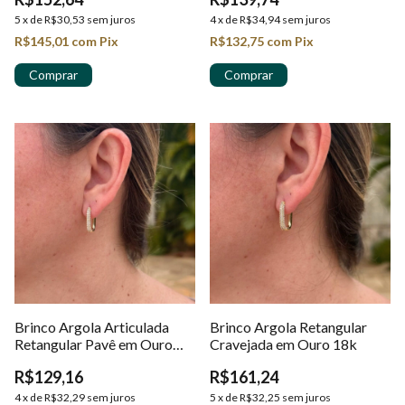
5
x
de
R$30,53
sem juros
4
x
de
R$34,94
sem juros
R$145,01
com
Pix
R$132,75
com
Pix
Brinco Argola Articulada
Brinco Argola Retangular
Retangular Pavê em Ouro
Cravejada em Ouro 18k
18k
R$129,16
R$161,24
4
x
de
R$32,29
sem juros
5
x
de
R$32,25
sem juros