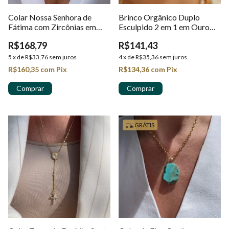
Colar Nossa Senhora de
Brinco Orgânico Duplo
Fátima com Zircônias em
Esculpido 2 em 1 em Ouro
Ouro 18k
18k
R$168,79
R$141,43
5
x
de
R$33,76
sem juros
4
x
de
R$35,36
sem juros
R$160,35
com
Pix
R$134,36
com
Pix
GRÁTIS