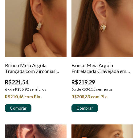
Brinco Meia Argola
Brinco Meia Argola
Trançada com Zircônias
Entrelaçada Cravejada em
Baguete em Ouro 18K
Ouro 18k
R$221,54
R$219,29
6
x
de
R$36,92
sem juros
6
x
de
R$36,55
sem juros
R$210,46
com
Pix
R$208,33
com
Pix