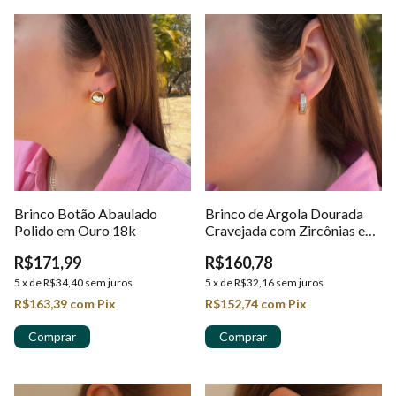
Brinco Botão Abaulado
Brinco de Argola Dourada
Polido em Ouro 18k
Cravejada com Zircônias em
ouro 18K
R$171,99
R$160,78
5
x
de
R$34,40
sem juros
5
x
de
R$32,16
sem juros
R$163,39
com
Pix
R$152,74
com
Pix