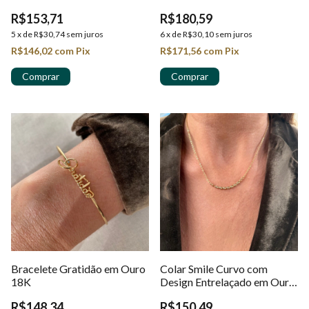
18k
R$153,71
R$180,59
5
x
de
R$30,74
sem juros
6
x
de
R$30,10
sem juros
R$146,02
com
Pix
R$171,56
com
Pix
Bracelete Gratidão em Ouro
Colar Smile Curvo com
18K
Design Entrelaçado em Ouro
18K
R$148,34
R$150,49