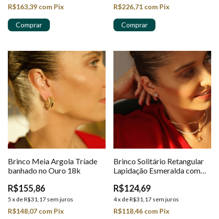
R$163,39
com
Pix
R$226,71
com
Pix
Brinco Meia Argola Tríade
Brinco Solitário Retangular
banhado no Ouro 18k
Lapidação Esmeralda com
Moldura em Ouro 18K
R$155,86
R$124,69
5
x
de
R$31,17
sem juros
4
x
de
R$31,17
sem juros
R$148,07
com
Pix
R$118,46
com
Pix