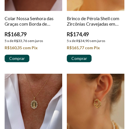
Colar Nossa Senhora das
Brinco de Pérola Shell com
Graças com Borda de
Zircônias Cravejadas em
Zircônias em Ouro 18k
Ouro 18K
R$168,79
R$174,49
5
x
de
R$33,76
sem juros
5
x
de
R$34,90
sem juros
R$160,35
com
Pix
R$165,77
com
Pix