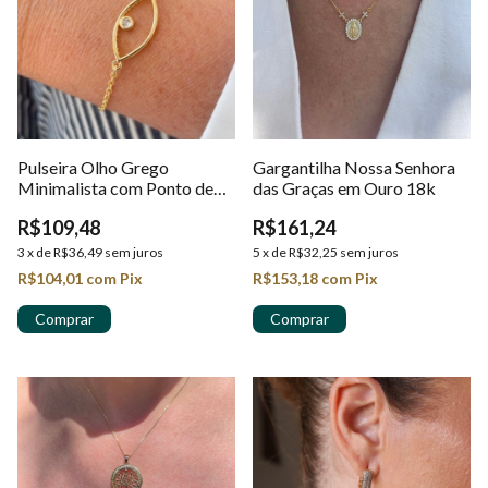
Pulseira Olho Grego
Gargantilha Nossa Senhora
Minimalista com Ponto de
das Graças em Ouro 18k
Luz em Ouro 18k
R$109,48
R$161,24
3
x
de
R$36,49
sem juros
5
x
de
R$32,25
sem juros
R$104,01
com
Pix
R$153,18
com
Pix