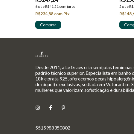
6
x
de
R$41,21
sem juros
5
x
de
R$
R$234,88
com
Pix
R$148,
Desde 2011, a Le Graes cria semijoias femininas
padrão técnico superior. Especialista em banho 
18k e prata 925, oferecemos peças hipoalergênic
de níquel) e exclusivas, sediada em Votorantim-S
mulheres que valorizam sofisticação e durabilid
5515988350802