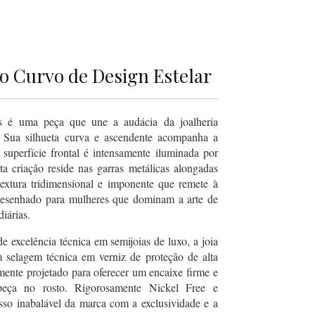
co Curvo de Design Estelar
 é uma peça que une a audácia da joalheria
. Sua silhueta curva e ascendente acompanha a
superfície frontal é intensamente iluminada por
sta criação reside nas garras metálicas alongadas
textura tridimensional e imponente que remete à
desenhado para mulheres que dominam a arte de
iárias.
e excelência técnica em semijoias de luxo, a joia
elagem técnica em verniz de proteção de alta
mente projetado para oferecer um encaixe firme e
peça no rosto. Rigorosamente Nickel Free e
isso inabalável da marca com a exclusividade e a