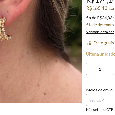
R$165,43
co
5
x de
R$34,83
s
5% de desconto
Ver mais detalhes
Frete grátis
Última unidade
Entregas para o C
Meios de envio
Não sei meu CEP