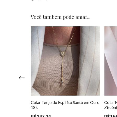
Você também pode amar...
as Graças com
Colar Terço do Espírito Santo em Ouro
Colar 
 Ouro 18k
18k
Zircôn
R$247,24
R$156