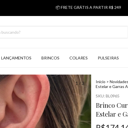
📦 FRETE GRÁTIS A PARTIR R$ 249
💰 5% 
LANÇAMENTOS
BRINCOS
COLARES
PULSEIRAS
Início
>
Novidades
1
/
3
Estelar e Garras
SKU:
BL0965
Brinco Cur
Estelar e 
R$174,1