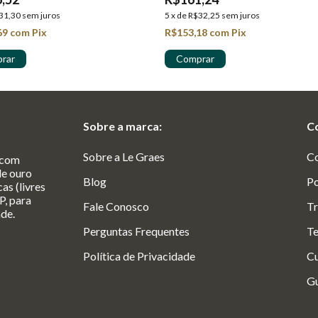
31,30
sem juros
5
x
de
R$32,25
sem juros
69
com
Pix
R$153,18
com
Pix
Sobre a marca:
C
Sobre a Le Graes
C
 com
de ouro
Blog
Po
as (livres
P, para
Fale Conosco
Tr
ade.
Perguntas Frequentes
Te
Política de Privacidade
Cu
Gu