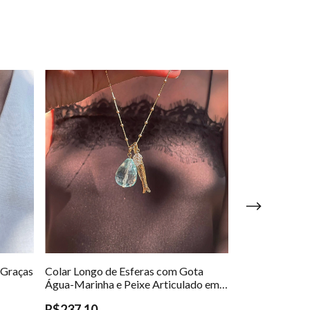
 Graças
Colar Longo de Esferas com Gota
Colar Nossa S
Água-Marinha e Peixe Articulado em
Zircônias em 
Ouro 18K
R$237,10
R$168,79