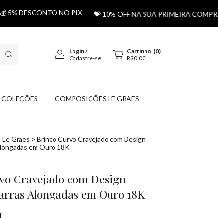
DESCONTO NO PIX
💝 10% OFF NA SUA PRIMEIRA COMPRA US
Login
/
Carrinho
(
0
)
Cadastre-se
R$0,00
COLEÇÕES
COMPOSIÇÕES LE GRAES
 Le Graes
>
Brinco Curvo Cravejado com Design
 Alongadas em Ouro 18K
vo Cravejado com Design
Garras Alongadas em Ouro 18K
4