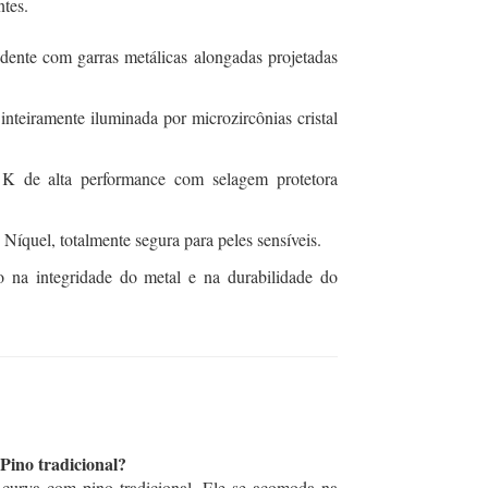
ntes.
ente com garras metálicas alongadas projetadas
 inteiramente iluminada por microzircônias cristal
de alta performance com selagem protetora
Níquel, totalmente segura para peles sensíveis.
 na integridade do metal e na durabilidade do
Pino tradicional?
curva com pino tradicional. Ele se acomoda na