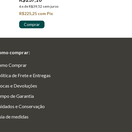
6
x
de
R$39,52
sem juros
5
x
de
R$33,76
sem
R$225,25
com
Pix
R$160,35
com
P
omo comprar:
omo Comprar
lítica de Frete e Entregas
ocas e Devoluções
mpo de Garantia
idados e Conservação
ia de medidas