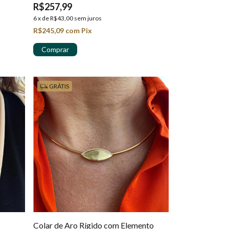
R$257,99
6
x
de
R$43,00
sem juros
R$245,09
com
Pix
GRÁTIS
Colar de Aro Rígido com Elemento