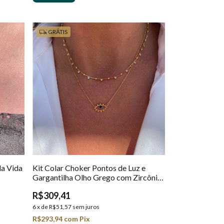
GRÁTIS
da Vida
Kit Colar Choker Pontos de Luz e
Gargantilha Olho Grego com Zircônias
em Ouro 18k
R$309,41
6
x
de
R$51,57
sem juros
R$293,94
com
Pix