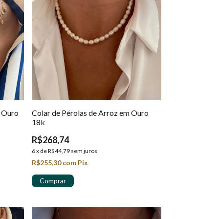
 Ouro
Colar de Pérolas de Arroz em Ouro
18k
R$268,74
6
x
de
R$44,79
sem juros
R$255,30
com
Pix