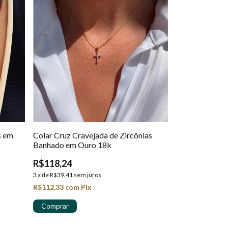
s em
Colar Cruz Cravejada de Zircônias
Banhado em Ouro 18k
R$118,24
3
x
de
R$39,41
sem juros
R$112,33
com
Pix