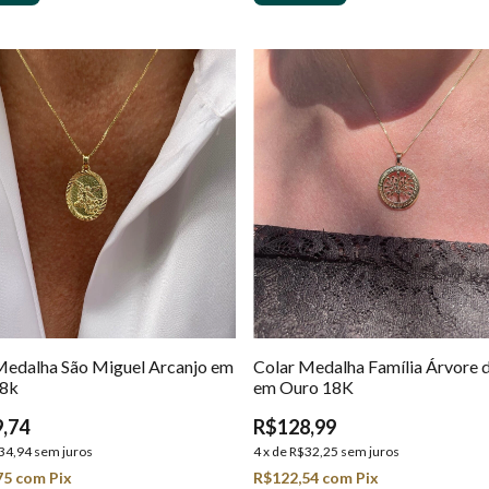
Medalha São Miguel Arcanjo em
Colar Medalha Família Árvore 
18k
em Ouro 18K
,74
R$128,99
34,94
sem juros
4
x
de
R$32,25
sem juros
75
com
Pix
R$122,54
com
Pix