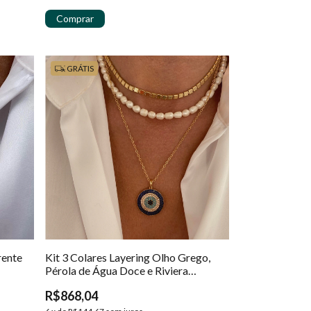
GRÁTIS
rente
Kit 3 Colares Layering Olho Grego,
Pérola de Água Doce e Riviera
Banhados em Ouro 18k
R$868,04