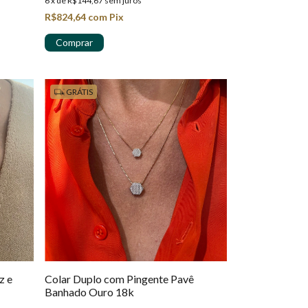
6
x
de
R$144,67
sem juros
R$824,64
com
Pix
GRÁTIS
z e
Colar Duplo com Pingente Pavê
Banhado Ouro 18k