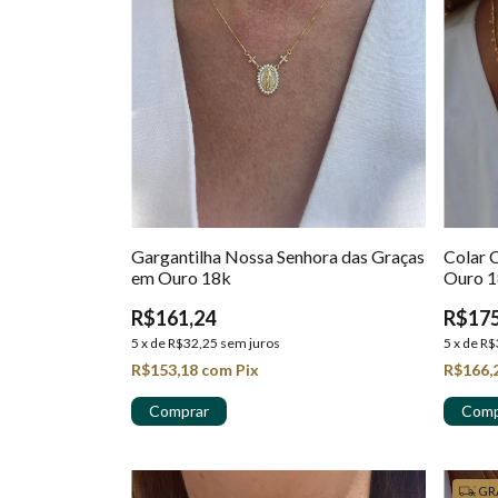
Gargantilha Nossa Senhora das Graças
Colar 
em Ouro 18k
Ouro 1
R$161,24
R$175
5
x
de
R$32,25
sem juros
5
x
de
R$
R$153,18
com
Pix
R$166,
GR