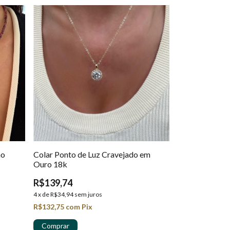
ho
Colar Ponto de Luz Cravejado em
Ouro 18k
R$139,74
4
x
de
R$34,94
sem juros
R$132,75
com
Pix