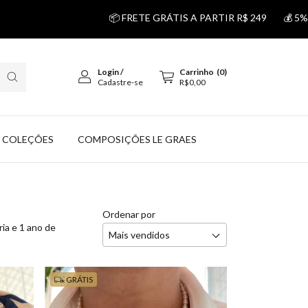
📦 FRETE GRÁTIS A PARTIR R$ 249
💰 5% DESCONTO NO
Login
/
Carrinho
(
0
)
Cadastre-se
R$0,00
COLEÇÕES
COMPOSIÇÕES LE GRAES
Ordenar por
ia e 1 ano de
GRÁTIS