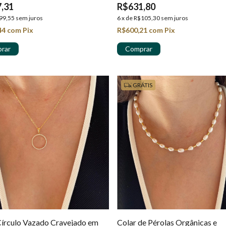
,31
R$631,80
99,55
sem juros
6
x
de
R$105,30
sem juros
44
com
Pix
R$600,21
com
Pix
GRÁTIS
Círculo Vazado Cravejado em
Colar de Pérolas Orgânicas e