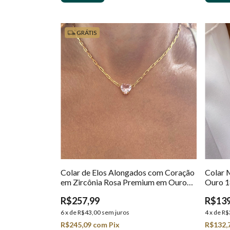
GRÁTIS
Colar de Elos Alongados com Coração
Colar 
em Zircônia Rosa Premium em Ouro
Ouro 
18K
R$257,99
R$139
6
x
de
R$43,00
sem juros
4
x
de
R$
R$245,09
com
Pix
R$132,