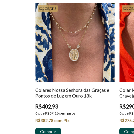
GRÁTIS
GR
Colares Nossa Senhora das Graças e
Colar 
Pontos de Luz em Ouro 18k
Cravej
R$402,93
R$290
6
x
de
R$67,16
sem juros
6
x
de
R$
R$382,78
com
Pix
R$275,