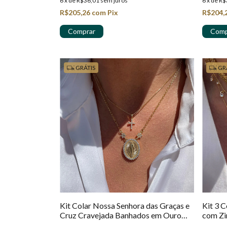
6
x
de
R$36,01
sem juros
6
x
de
R$
R$205,26
com
Pix
R$204,
GRÁTIS
GR
Kit Colar Nossa Senhora das Graças e
Kit 3 
Cruz Cravejada Banhados em Ouro
com Zi
18k