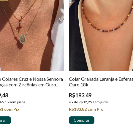
o Colares Cruz e Nossa Senhora
Colar Granada Laranja e Esfera
aças com Zircônias em Ouro
Ouro 18k
,48
R$193,49
46,58
sem juros
6
x
de
R$32,25
sem juros
51
com
Pix
R$183,82
com
Pix