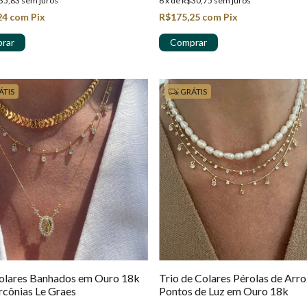
35,83
sem juros
6
x
de
R$30,75
sem juros
24
com
Pix
R$175,25
com
Pix
ÁTIS
GRÁTIS
Colares Banhados em Ouro 18k
Trio de Colares Pérolas de Arro
rcônias Le Graes
Pontos de Luz em Ouro 18k