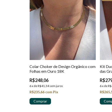
Colar Choker de Design Orgânico com
Kit Du
Folhas em Ouro 18K
das Gr
18k
R$248,06
R$279
6
x
de
R$41,34
sem juros
6
x
de
R$
R$235,66
com
Pix
R$265,