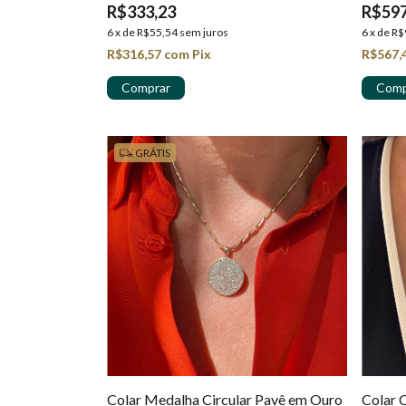
R$333,23
R$597
6
x
de
R$55,54
sem juros
6
x
de
R$
R$316,57
com
Pix
R$567,
GRÁTIS
Colar Medalha Circular Pavê em Ouro
Colar 