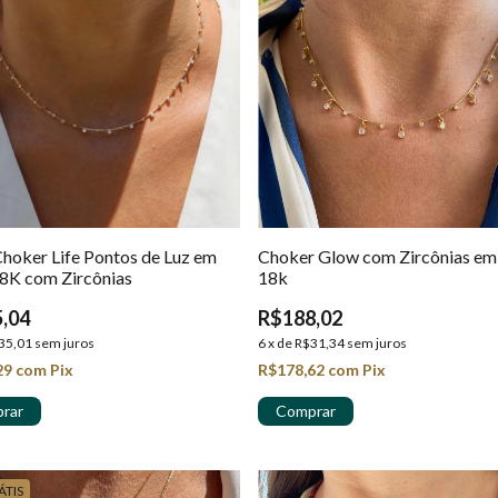
Choker Life Pontos de Luz em
Choker Glow com Zircônias em
8K com Zircônias
18k
,04
R$188,02
35,01
sem juros
6
x
de
R$31,34
sem juros
29
com
Pix
R$178,62
com
Pix
ÁTIS