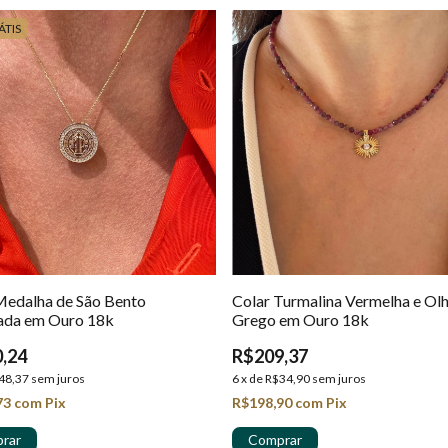
ÁTIS
Medalha de São Bento
Colar Turmalina Vermelha e Ol
ada em Ouro 18k
Grego em Ouro 18k
,24
R$209,37
48,37
sem juros
6
x
de
R$34,90
sem juros
73
com
Pix
R$198,90
com
Pix