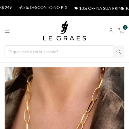
249
💰 5% DESCONTO NO PIX
💝 10% OFF NA SUA PRIMEIR
0
1
/
4