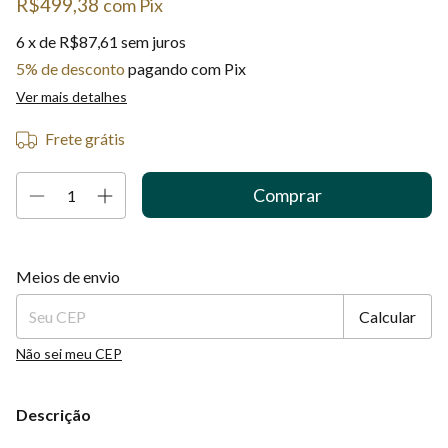
R$499,38
com
Pix
6
x de
R$87,61
sem juros
5% de desconto
pagando com Pix
Ver mais detalhes
Frete grátis
Entregas para o CEP:
Alterar CEP
Meios de envio
Calcular
Não sei meu CEP
Descrição