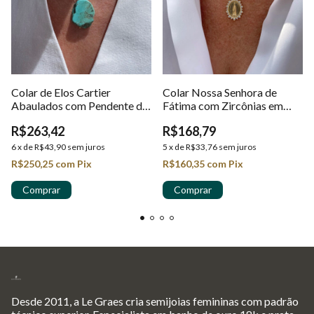
Colar de Elos Cartier
Colar Nossa Senhora de
Abaulados com Pendente de
Fátima com Zircônias em
Pedra Howlita Turquesa em
Ouro 18k
R$263,42
R$168,79
Ouro 18K
6
x
de
R$43,90
sem juros
5
x
de
R$33,76
sem juros
R$250,25
com
Pix
R$160,35
com
Pix
Desde 2011, a Le Graes cria semijoias femininas com padrão