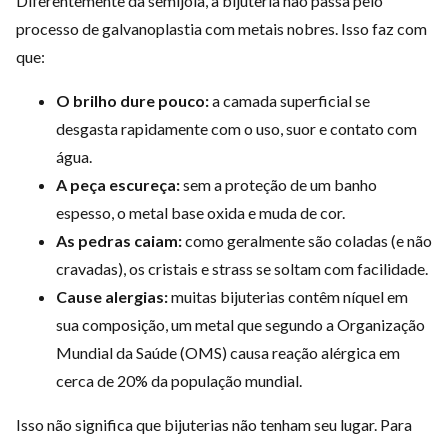
Diferentemente da semijoia, a bijuteria não passa pelo
processo de galvanoplastia com metais nobres. Isso faz com
que:
O brilho dure pouco:
a camada superficial se
desgasta rapidamente com o uso, suor e contato com
água.
A peça escureça:
sem a proteção de um banho
espesso, o metal base oxida e muda de cor.
As pedras caiam:
como geralmente são coladas (e não
cravadas), os cristais e strass se soltam com facilidade.
Cause alergias:
muitas bijuterias contêm níquel em
sua composição, um metal que segundo a Organização
Mundial da Saúde (OMS) causa reação alérgica em
cerca de 20% da população mundial.
Isso não significa que bijuterias não tenham seu lugar. Para