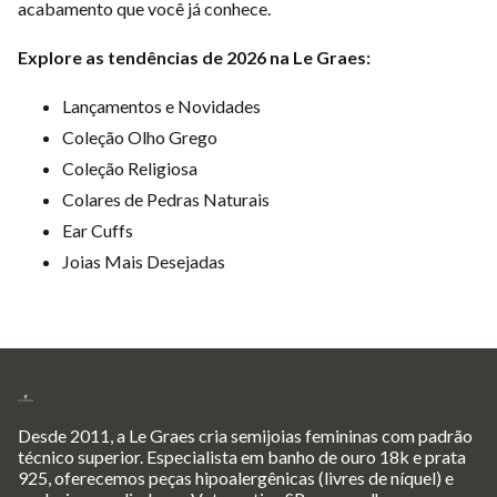
acabamento que você já conhece.
Explore as tendências de 2026 na Le Graes:
Lançamentos e Novidades
Coleção Olho Grego
Coleção Religiosa
Colares de Pedras Naturais
Ear Cuffs
Joias Mais Desejadas
Desde 2011, a Le Graes cria semijoias femininas com padrão
técnico superior. Especialista em banho de ouro 18k e prata
925, oferecemos peças hipoalergênicas (livres de níquel) e