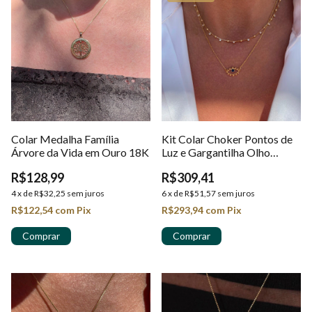
Colar Medalha Família
Kit Colar Choker Pontos de
Árvore da Vida em Ouro 18K
Luz e Gargantilha Olho
Grego com Zircônias em
R$128,99
R$309,41
Ouro 18k
4
x
de
R$32,25
sem juros
6
x
de
R$51,57
sem juros
R$122,54
com
Pix
R$293,94
com
Pix