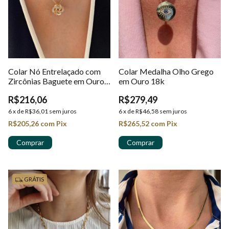
Colar Nó Entrelaçado com
Colar Medalha Olho Grego
Zircônias Baguete em Ouro
em Ouro 18k
18k
R$216,06
R$279,49
6
x
de
R$36,01
sem juros
6
x
de
R$46,58
sem juros
R$205,26
com
Pix
R$265,52
com
Pix
GRÁTIS