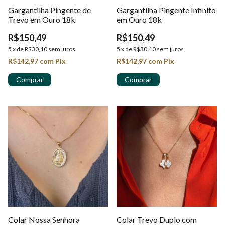
Gargantilha Pingente de
Gargantilha Pingente Infinito
Trevo em Ouro 18k
em Ouro 18k
R$150,49
R$150,49
5
x
de
R$30,10
sem juros
5
x
de
R$30,10
sem juros
R$142,97
com
Pix
R$142,97
com
Pix
Colar Nossa Senhora
Colar Trevo Duplo com