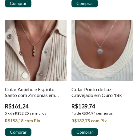
Colar Anjinho e Espírito
Colar Ponto de Luz
Santo com Zircônias em
Cravejado em Ouro 18k
Ouro 18k
R$161,24
R$139,74
5
x
de
R$32,25
sem juros
4
x
de
R$34,94
sem juros
R$153,18
com
Pix
R$132,75
com
Pix