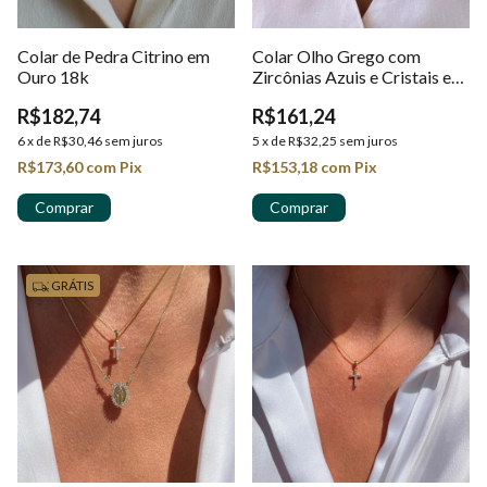
Colar de Pedra Citrino em
Colar Olho Grego com
Ouro 18k
Zircônias Azuis e Cristais em
Ouro 18k
R$182,74
R$161,24
6
x
de
R$30,46
sem juros
5
x
de
R$32,25
sem juros
R$173,60
com
Pix
R$153,18
com
Pix
GRÁTIS