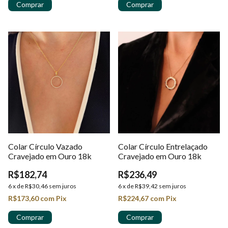
Colar Círculo Vazado
Colar Círculo Entrelaçado
Cravejado em Ouro 18k
Cravejado em Ouro 18k
R$182,74
R$236,49
6
x
de
R$30,46
sem juros
6
x
de
R$39,42
sem juros
R$173,60
com
Pix
R$224,67
com
Pix