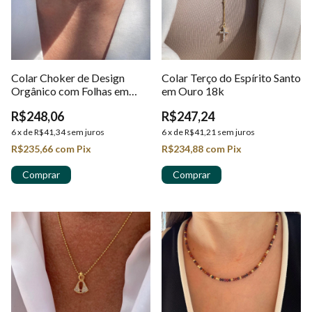
Colar Choker de Design
Colar Terço do Espírito Santo
Orgânico com Folhas em
em Ouro 18k
Ouro 18K
R$248,06
R$247,24
6
x
de
R$41,34
sem juros
6
x
de
R$41,21
sem juros
R$235,66
com
Pix
R$234,88
com
Pix