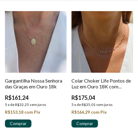
Gargantilha Nossa Senhora
Colar Choker Life Pontos de
das Graças em Ouro 18k
Luz em Ouro 18K com
Zircônias
R$161,24
R$175,04
5
x
de
R$32,25
sem juros
5
x
de
R$35,01
sem juros
R$153,18
com
Pix
R$166,29
com
Pix