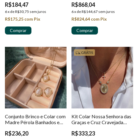
R$184,47
R$868,04
18k
6
x
de
R$30,75
sem juros
6
x
de
R$144,67
sem juros
R$175,25
com
Pix
R$824,64
com
Pix
GRÁTIS
Conjunto Brinco e Colar com
Kit Colar Nossa Senhora das
Madre Pérola Banhados em
Graças e Cruz Cravejada
Ouro 18k
Banhados em Ouro 18k
R$236,20
R$333,23