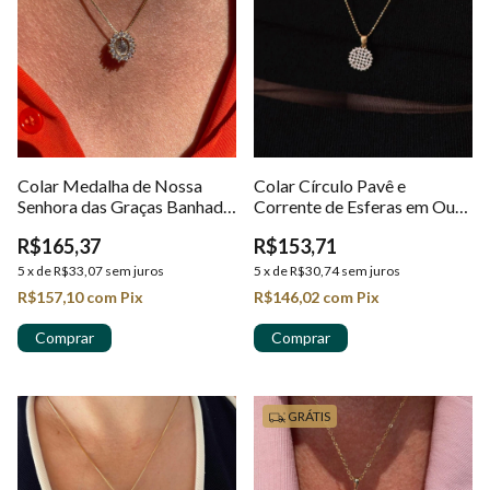
Colar Medalha de Nossa
Colar Círculo Pavê e
Senhora das Graças Banhado
Corrente de Esferas em Ouro
em Ouro 18k
18k
R$165,37
R$153,71
5
x
de
R$33,07
sem juros
5
x
de
R$30,74
sem juros
R$157,10
com
Pix
R$146,02
com
Pix
GRÁTIS