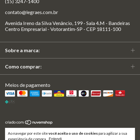
(15) 3247-1400
contato@legraes.com.br
Avenida Ireno da Silva Venâncio, 199 - Sala 4.M - Bandeiras
Centro Empresarial - Votorantim-SP - CEP 18111-100
Sobre a marca:
Como comprar:
Meios de pagamento
Copyright Le Graes - 14063904000170 - 2026. Todos os direitos
Ao navegar por este site
você aceita o uso de cookies
para agilizar a sua
reservados.
experiência de compra.
Entendi