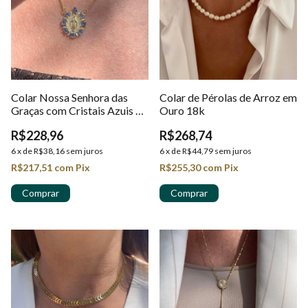
Colar Nossa Senhora das
Colar de Pérolas de Arroz em
Graças com Cristais Azuis e
Ouro 18k
Corrente Veneziana em Ouro
R$228,96
R$268,74
18k
6
x
de
R$38,16
sem juros
6
x
de
R$44,79
sem juros
R$217,51
com
Pix
R$255,30
com
Pix