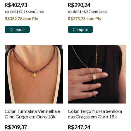
R$402,93
R$290,24
6
x
de
R$67,16
sem juros
6
x
de
R$48,37
sem juros
R$382,78
com
Pix
R$275,73
com
Pix
Colar Turmalina Vermelha e
Colar Terço Nossa Senhora
Olho Grego em Ouro 18k
das Graças em Ouro 18k
R$209,37
R$247,24