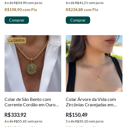
6
x
de
R$34,90
sem juros
6
x
de
R$41,21
sem juros
R$198,90
com
Pix
R$234,88
com
Pix
GRÁTIS
Colar de São Bento com
Colar Árvore da Vida com
Corrente Cordão em Ouro
Zircônias Cravejadas em
18k
Ouro 18K
R$333,92
R$150,49
6
x
de
R$55,65
sem juros
5
x
de
R$30,10
sem juros