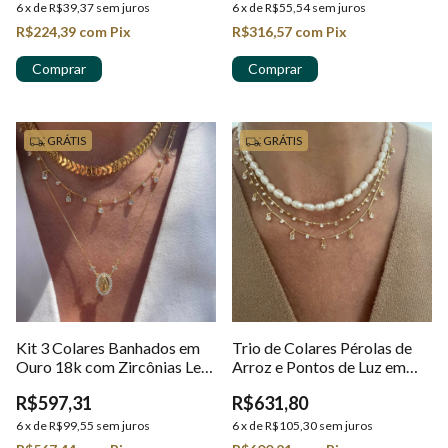
6
x
de
R$39,37
sem juros
6
x
de
R$55,54
sem juros
R$224,39
com
Pix
R$316,57
com
Pix
GRÁTIS
GRÁTIS
Kit 3 Colares Banhados em
Trio de Colares Pérolas de
Ouro 18k com Zircônias Le
Arroz e Pontos de Luz em
Graes
Ouro 18k
R$597,31
R$631,80
6
x
de
R$99,55
sem juros
6
x
de
R$105,30
sem juros