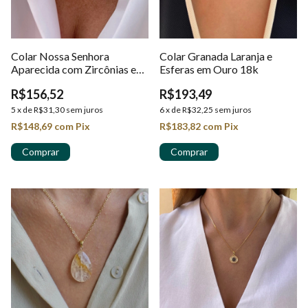
Colar Nossa Senhora
Colar Granada Laranja e
Aparecida com Zircônias em
Esferas em Ouro 18k
Ouro 18k
R$156,52
R$193,49
5
x
de
R$31,30
sem juros
6
x
de
R$32,25
sem juros
R$148,69
com
Pix
R$183,82
com
Pix