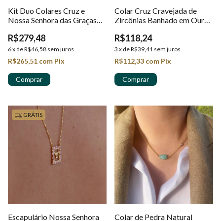
Kit Duo Colares Cruz e
Colar Cruz Cravejada de
Nossa Senhora das Graças
Zircônias Banhado em Ouro
com Zircônias em Ouro 18k
18k
R$279,48
R$118,24
6
x
de
R$46,58
sem juros
3
x
de
R$39,41
sem juros
R$265,51
com
Pix
R$112,33
com
Pix
GRÁTIS
Escapulário Nossa Senhora
Colar de Pedra Natural