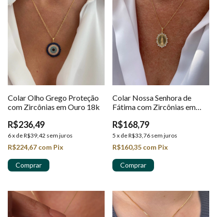
Colar Olho Grego Proteção
Colar Nossa Senhora de
com Zircônias em Ouro 18k
Fátima com Zircônias em
Ouro 18k
R$236,49
R$168,79
6
x
de
R$39,42
sem juros
5
x
de
R$33,76
sem juros
R$224,67
com
Pix
R$160,35
com
Pix