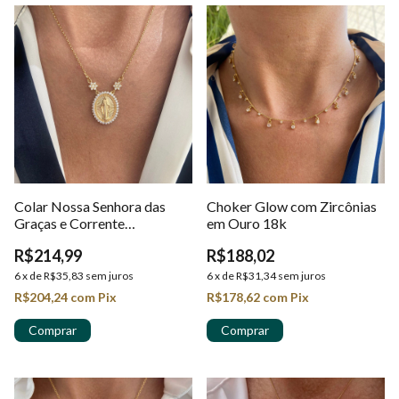
Colar Nossa Senhora das
Choker Glow com Zircônias
Graças e Corrente
em Ouro 18k
Portuguesa em Ouro 18k
R$214,99
R$188,02
6
x
de
R$35,83
sem juros
6
x
de
R$31,34
sem juros
R$204,24
com
Pix
R$178,62
com
Pix