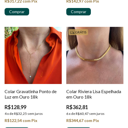
R$317,22
com
Pix
R$142,97
com
Pix
GRÁTIS
Colar Gravatinha Ponto de
Colar Riviera Lisa Espelhada
Luz em Ouro 18k
em Ouro 18k
R$128,99
R$362,81
4
x
de
R$32,25
sem juros
6
x
de
R$60,47
sem juros
R$122,54
com
Pix
R$344,67
com
Pix