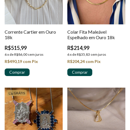
Corrente Cartier em Ouro
Colar Fita Maleável
18k
Espelhado em Ouro 18k
R$515,99
R$214,99
6
x
de
R$86,00
sem juros
6
x
de
R$35,83
sem juros
R$490,19
com
Pix
R$204,24
com
Pix
GRÁTIS