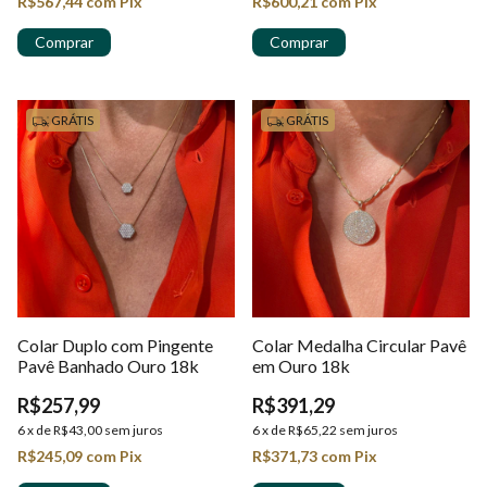
R$567,44
com
Pix
R$600,21
com
Pix
GRÁTIS
GRÁTIS
Colar Duplo com Pingente
Colar Medalha Circular Pavê
Pavê Banhado Ouro 18k
em Ouro 18k
R$257,99
R$391,29
6
x
de
R$43,00
sem juros
6
x
de
R$65,22
sem juros
R$245,09
com
Pix
R$371,73
com
Pix