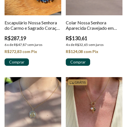
Escapulário Nossa Senhora
Colar Nossa Senhora
do Carmo e Sagrado Coração
Aparecida Cravejado em
Banhado no Ródio
Ouro 18k
R$287,19
R$130,61
6
x
de
R$47,87
sem juros
4
x
de
R$32,65
sem juros
R$272,83
com
Pix
R$124,08
com
Pix
GRÁTIS