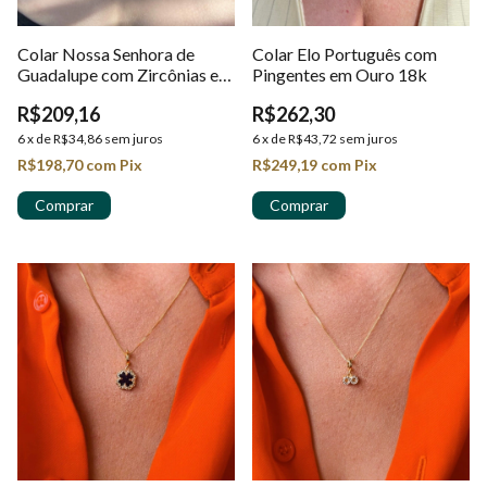
Colar Nossa Senhora de
Colar Elo Português com
Guadalupe com Zircônias em
Pingentes em Ouro 18k
Ouro 18k
R$209,16
R$262,30
6
x
de
R$34,86
sem juros
6
x
de
R$43,72
sem juros
R$198,70
com
Pix
R$249,19
com
Pix