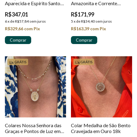
Aparecida e Espírito Santo
Amazonita e Corrente
em Ouro 18k
Portuguesa em Ouro 18k
R$347,01
R$171,99
6
x
de
R$57,84
sem juros
5
x
de
R$34,40
sem juros
R$329,66
com
Pix
R$163,39
com
Pix
GRÁTIS
GRÁTIS
Colares Nossa Senhora das
Colar Medalha de São Bento
Graças e Pontos de Luz em
Cravejada em Ouro 18k
Ouro 18k