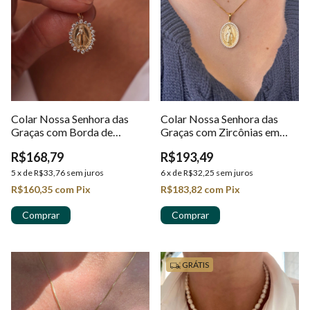
Colar Nossa Senhora das
Colar Nossa Senhora das
Graças com Borda de
Graças com Zircônias em
Zircônias em Ouro 18k
Ouro 18k
R$168,79
R$193,49
5
x
de
R$33,76
sem juros
6
x
de
R$32,25
sem juros
R$160,35
com
Pix
R$183,82
com
Pix
GRÁTIS