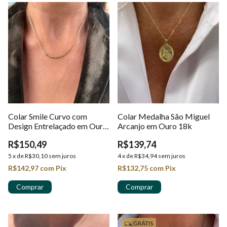
Colar Smile Curvo com
Colar Medalha São Miguel
Design Entrelaçado em Ouro
Arcanjo em Ouro 18k
18K
R$150,49
R$139,74
5
x
de
R$30,10
sem juros
4
x
de
R$34,94
sem juros
R$142,97
com
Pix
R$132,75
com
Pix
GRÁTIS