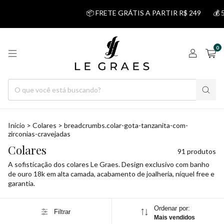
📦 FRETE GRÁTIS A PARTIR R$ 249
💰 5% DESCONTO NO
0
Início
>
Colares
>
breadcrumbs.colar-gota-tanzanita-com-
zirconias-cravejadas
Colares
91 produtos
A sofisticação dos colares Le Graes. Design exclusivo com banho
de ouro 18k em alta camada, acabamento de joalheria, níquel free e
garantia.
Ordenar por:
Filtrar
Mais vendidos