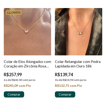
GRÁTIS
Colar de Elos Alongados com
Colar Retangular com Pedra
Coração em Zircônia Rosa
Lapidada em Ouro 18k
Premium em Ouro 18K
R$257,99
R$139,74
6
x
de
R$43,00
sem juros
4
x
de
R$34,94
sem juros
R$245,09
com
Pix
R$132,75
com
Pix