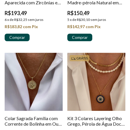
Aparecida com Zircônias em
Madre-pérola Natural em
Ouro 18k
Ouro 18k
R$193,49
R$150,49
6
x
de
R$32,25
sem juros
5
x
de
R$30,10
sem juros
R$183,82
com
Pix
R$142,97
com
Pix
GRÁTIS
Colar Sagrada Família com
Kit 3 Colares Layering Olho
Corrente de Bolinha em Ouro
Grego, Pérola de Água Doce
18k
e Riviera Banhados em Ouro