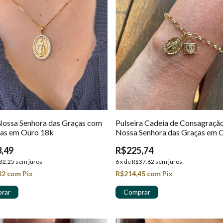
Nossa Senhora das Graças com
Pulseira Cadeia de Consagraçã
ias em Ouro 18k
Nossa Senhora das Graças em 
18k
,49
R$225,74
32,25
sem juros
6
x
de
R$37,62
sem juros
82
com
Pix
R$214,45
com
Pix