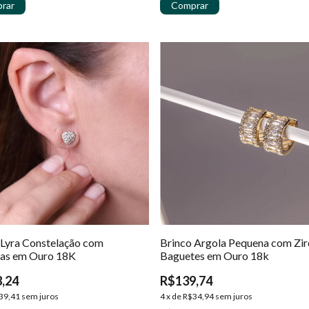
 Lyra Constelação com
Brinco Argola Pequena com Zir
ias em Ouro 18K
Baguetes em Ouro 18k
,24
R$139,74
39,41
sem juros
4
x
de
R$34,94
sem juros