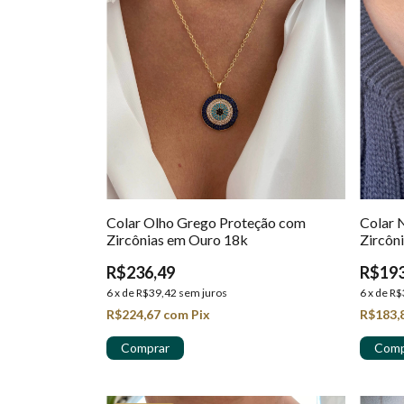
Colar Olho Grego Proteção com
Colar 
Zircônias em Ouro 18k
Zircôn
R$236,49
R$193
6
x
de
R$39,42
sem juros
6
x
de
R$
R$224,67
com
Pix
R$183,