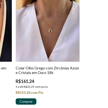
s em
Colar Olho Grego com Zircônias Azuis
e Cristais em Ouro 18k
R$161,24
5
x
de
R$32,25
sem juros
R$153,18
com
Pix