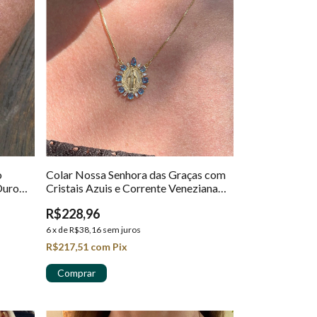
o
Colar Nossa Senhora das Graças com
Ouro
Cristais Azuis e Corrente Veneziana
em Ouro 18k
R$228,96
6
x
de
R$38,16
sem juros
R$217,51
com
Pix