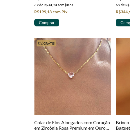
6
x
de
R$34,94
sem juros
6
x
de
R$
R$199,13
com
Pix
R$344,
GRÁTIS
Colar de Elos Alongados com Coração
Brinco
em Zircônia Rosa Premium em Ouro
Baguet