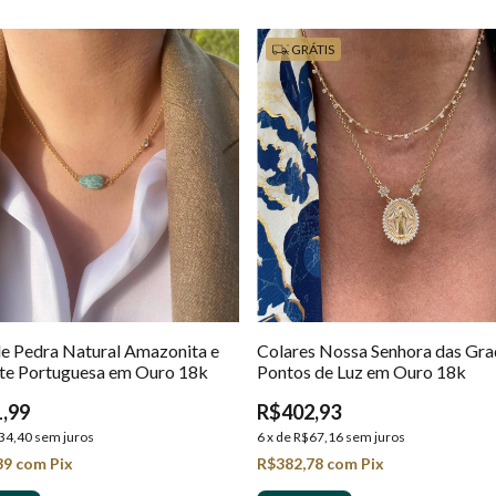
GRÁTIS
de Pedra Natural Amazonita e
Colares Nossa Senhora das Gra
te Portuguesa em Ouro 18k
Pontos de Luz em Ouro 18k
,99
R$402,93
34,40
sem juros
6
x
de
R$67,16
sem juros
39
com
Pix
R$382,78
com
Pix