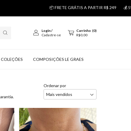
📦 FRETE GRÁTIS A PARTIR R$ 249
💰 5% DESCONTO 
Login
/
Carrinho
(
0
)
Cadastre-se
R$0,00
COLEÇÕES
COMPOSIÇÕES LE GRAES
Ordenar por
arantia.