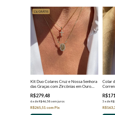
GRÁTIS
Kit Duo Colares Cruz e Nossa Senhora
Colar 
das Graças com Zircônias em Ouro
Corren
18k
R$279,48
R$171
6
x
de
R$46,58
sem juros
5
x
de
R$
R$265,51
com
Pix
R$163,