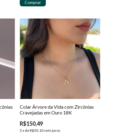
cônias
Colar Árvore da Vida com Zircônias
Cravejadas em Ouro 18K
R$150,49
5
x
de
R$30,10
sem juros