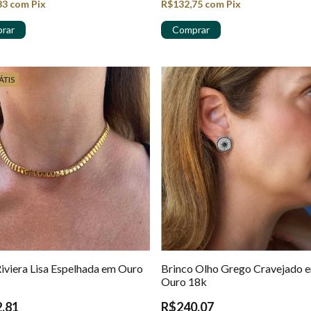
33
com
Pix
R$132,75
com
Pix
ÁTIS
Riviera Lisa Espelhada em Ouro
Brinco Olho Grego Cravejado 
Ouro 18k
,81
R$240,07