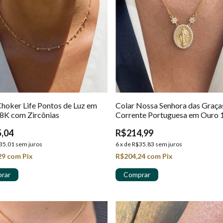
Choker Life Pontos de Luz em
Colar Nossa Senhora das Graça
8K com Zircônias
Corrente Portuguesa em Ouro 
,04
R$214,99
35,01
sem juros
6
x
de
R$35,83
sem juros
29
com
Pix
R$204,24
com
Pix