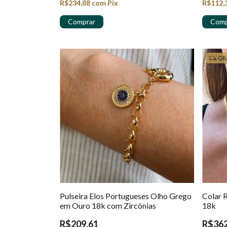
R$234,88
com
Pix
R$112,
GR
Pulseira Elos Portugueses Olho Grego
Colar 
em Ouro 18k com Zircônias
18k
R$209,61
R$362