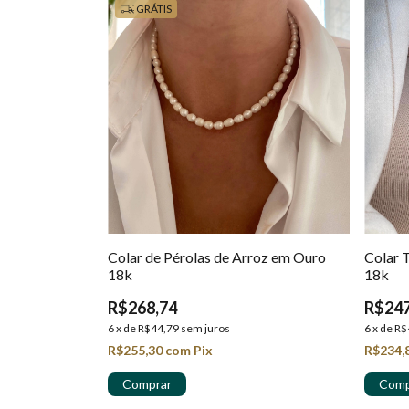
GRÁTIS
Colar de Pérolas de Arroz em Ouro
Colar 
18k
18k
R$268,74
R$247
6
x
de
R$44,79
sem juros
6
x
de
R$
R$255,30
com
Pix
R$234,