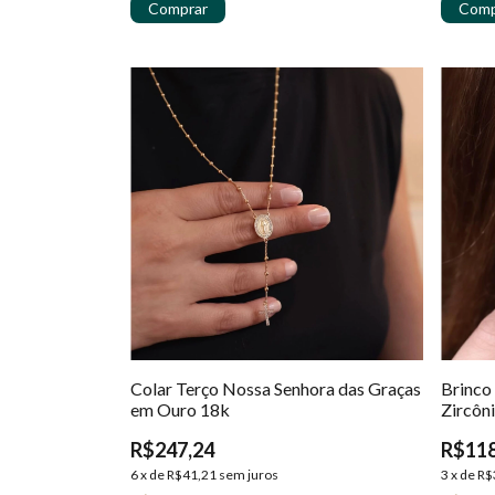
Colar Terço Nossa Senhora das Graças
Brinco
em Ouro 18k
Zircôn
R$247,24
R$118
6
x
de
R$41,21
sem juros
3
x
de
R$