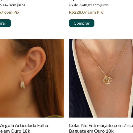
60,47
sem juros
6
x
de
R$40,01
sem juros
67
com
Pix
R$228,07
com
Pix
 Argola Articulada Folha
Colar Nó Entrelaçado com Zirc
e em Ouro 18k
Baguete em Ouro 18k