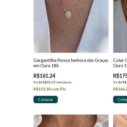
Gargantilha Nossa Senhora das Graças
Colar 
em Ouro 18k
Ouro 1
R$161,24
R$175
5
x
de
R$32,25
sem juros
5
x
de
R$
R$153,18
com
Pix
R$166,