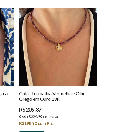
ças e
Colar Turmalina Vermelha e Olho
Grego em Ouro 18k
R$209,37
6
x
de
R$34,90
sem juros
R$198,90
com
Pix