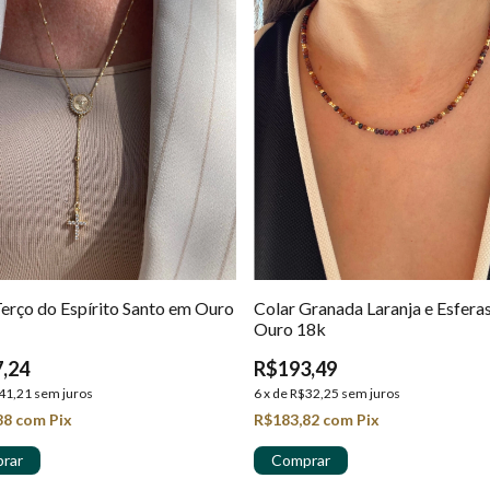
Terço do Espírito Santo em Ouro
Colar Granada Laranja e Esfera
Ouro 18k
,24
R$193,49
41,21
sem juros
6
x
de
R$32,25
sem juros
88
com
Pix
R$183,82
com
Pix