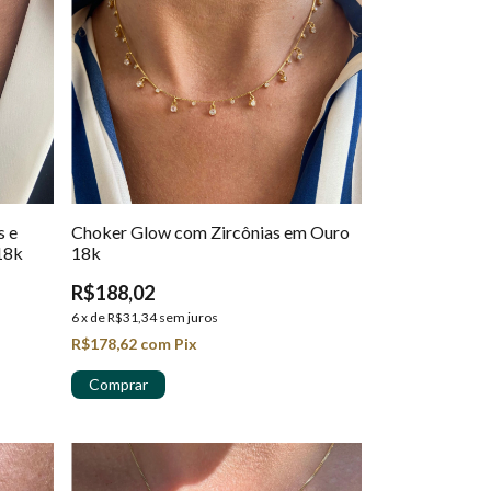
s e
Choker Glow com Zircônias em Ouro
18k
18k
R$188,02
6
x
de
R$31,34
sem juros
R$178,62
com
Pix