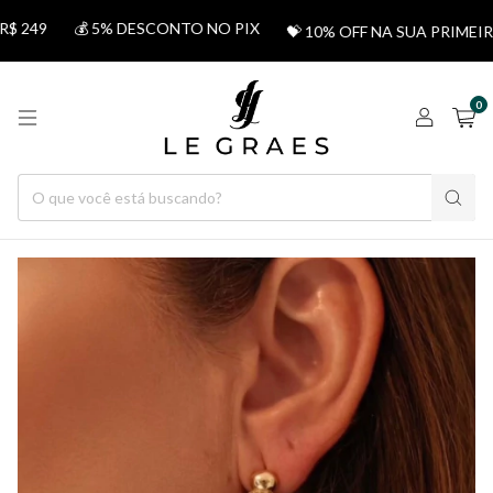
 249
💰 5% DESCONTO NO PIX
💝 10% OFF NA SUA PRIMEIR
0