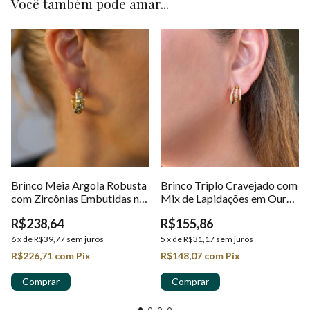
Você também pode amar...
Brinco Meia Argola Robusta
Brinco Triplo Cravejado com
com Zircônias Embutidas no
Mix de Lapidações em Ouro
Ouro 18k
18K
R$238,64
R$155,86
6
x
de
R$39,77
sem juros
5
x
de
R$31,17
sem juros
R$226,71
com
Pix
R$148,07
com
Pix