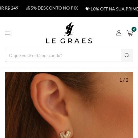
$ 249
💰 5% DESCONTO NO PIX
💝 10% OFF NA SUA PRIME
0
1
/
2