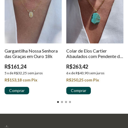
Gargantilha Nossa Senhora
Colar de Elos Cartier
das Graças em Ouro 18k
Abaulados com Pendente de
Pedra Howlita Turquesa em
R$161,24
R$263,42
Ouro 18K
5
x
de
R$32,25
sem juros
6
x
de
R$43,90
sem juros
R$153,18
com
Pix
R$250,25
com
Pix