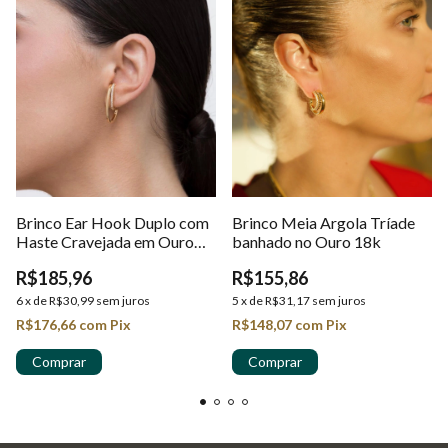
Brinco Ear Hook Duplo com
Brinco Meia Argola Tríade
Haste Cravejada em Ouro
banhado no Ouro 18k
18K
R$185,96
R$155,86
6
x
de
R$30,99
sem juros
5
x
de
R$31,17
sem juros
R$176,66
com
Pix
R$148,07
com
Pix