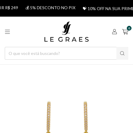
 R$ 249
💰 5% DESCONTO NO PIX
💝 10% OFF NA SUA PRIM
0