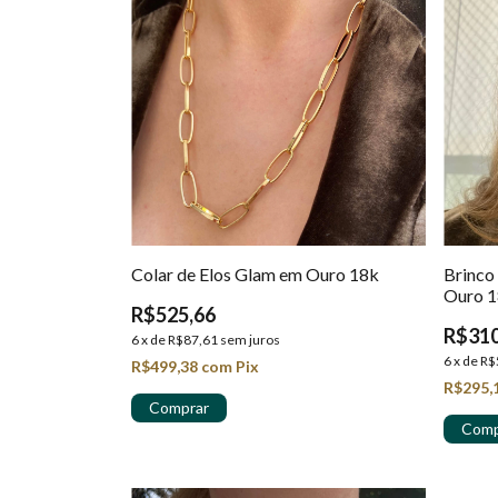
Colar de Elos Glam em Ouro 18k
Brinco
Ouro 
R$525,66
R$310
6
x
de
R$87,61
sem juros
6
x
de
R$
R$499,38
com
Pix
R$295,