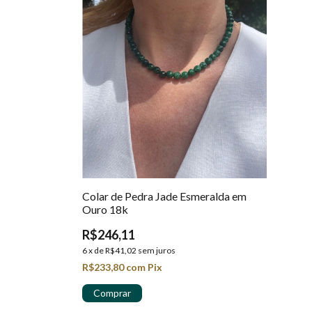
Colar de Pedra Jade Esmeralda em
Ouro 18k
R$246,11
6
x
de
R$41,02
sem juros
R$233,80
com
Pix