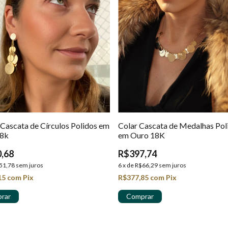
 Cascata de Círculos Polidos em
Colar Cascata de Medalhas Pol
18k
em Ouro 18K
,68
R$397,74
51,78
sem juros
6
x
de
R$66,29
sem juros
15
com
Pix
R$377,85
com
Pix