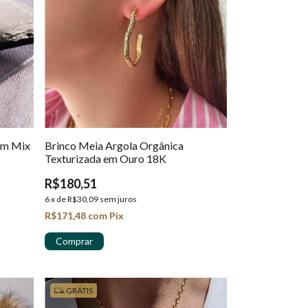
om Mix
Brinco Meia Argola Orgânica
Texturizada em Ouro 18K
R$180,51
6
x
de
R$30,09
sem juros
R$171,48
com
Pix
GRÁTIS