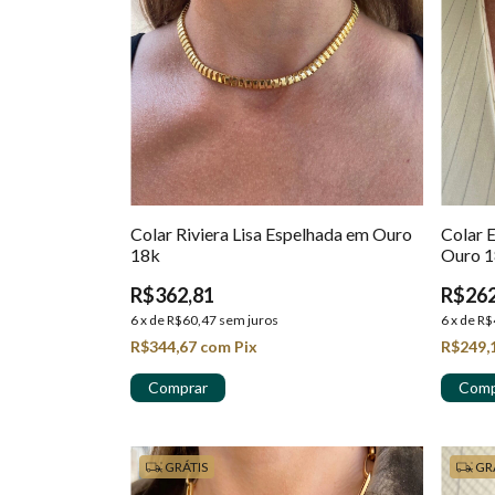
Colar Riviera Lisa Espelhada em Ouro
Colar 
18k
Ouro 
R$362,81
R$262
6
x
de
R$60,47
sem juros
6
x
de
R$
R$344,67
com
Pix
R$249,
GRÁTIS
GR