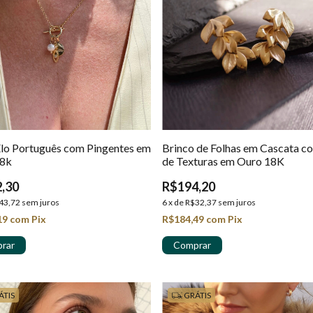
Elo Português com Pingentes em
Brinco de Folhas em Cascata c
18k
de Texturas em Ouro 18K
,30
R$194,20
43,72
sem juros
6
x
de
R$32,37
sem juros
19
com
Pix
R$184,49
com
Pix
ÁTIS
GRÁTIS