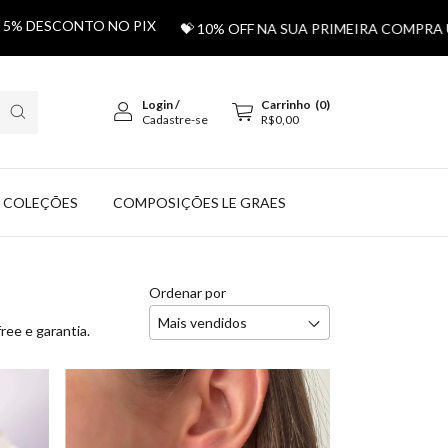
DESCONTO NO PIX
💝 10% OFF NA SUA PRIMEIRA COMPRA USA
Login
/
Carrinho
(
0
)
Cadastre-se
R$0,00
COLEÇÕES
COMPOSIÇÕES LE GRAES
Ordenar por
ree e garantia.