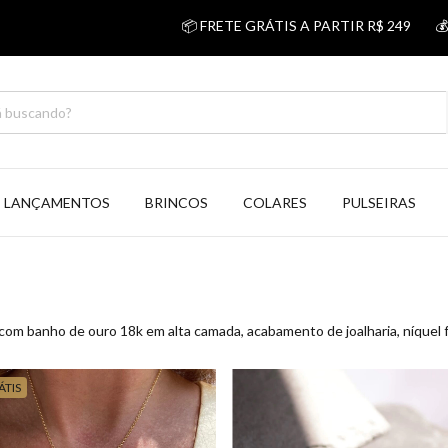
📦 FRETE GRÁTIS A PARTIR R$ 249
💰 5% 
LANÇAMENTOS
BRINCOS
COLARES
PULSEIRAS
om banho de ouro 18k em alta camada, acabamento de joalharia, níquel f
ÁTIS