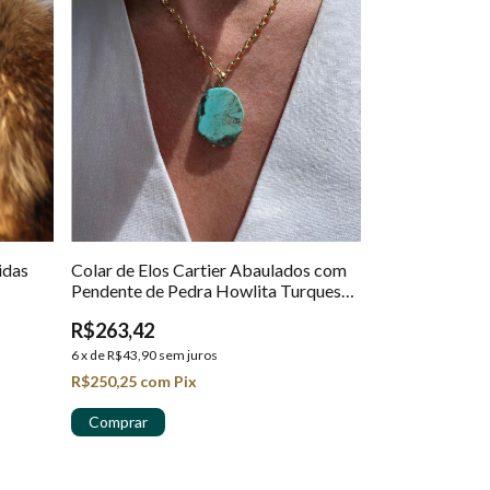
idas
Colar de Elos Cartier Abaulados com
Pendente de Pedra Howlita Turquesa
em Ouro 18K
R$263,42
6
x
de
R$43,90
sem juros
R$250,25
com
Pix