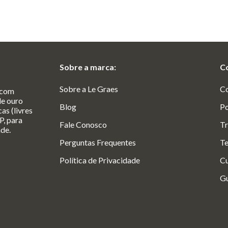
Sobre a marca:
C
Sobre a Le Graes
C
 com
de ouro
Blog
Po
as (livres
P, para
Fale Conosco
Tr
ade.
Perguntas Frequentes
Te
Política de Privacidade
Cu
Gu