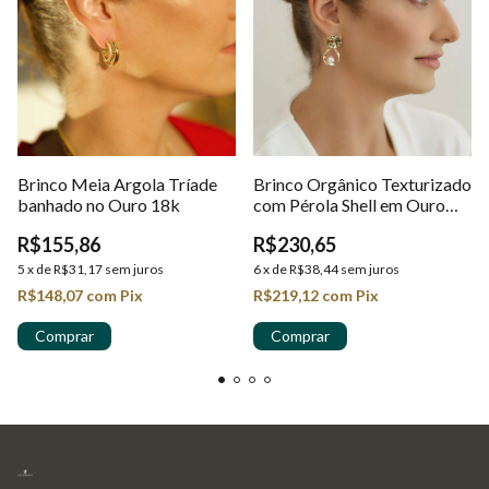
Brinco Meia Argola Tríade
Brinco Orgânico Texturizado
banhado no Ouro 18k
com Pérola Shell em Ouro
18k
R$155,86
R$230,65
5
x
de
R$31,17
sem juros
6
x
de
R$38,44
sem juros
R$148,07
com
Pix
R$219,12
com
Pix