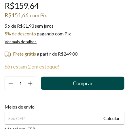
R$159,64
R$151,66
com
Pix
5
x de
R$31,93
sem juros
5% de desconto
pagando com Pix
Ver mais detalhes
Frete grátis
a partir de
R$249,00
Só restam
2
em estoque!
Entregas para o CEP:
Alterar CEP
Meios de envio
Calcular
Não sei meu CEP