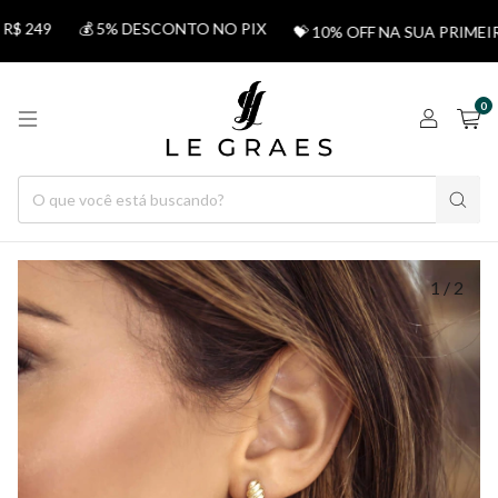
 249
💰 5% DESCONTO NO PIX
💝 10% OFF NA SUA PRIMEI
0
1
/
2