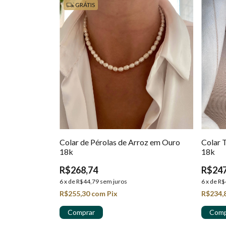
GRÁTIS
Colar de Pérolas de Arroz em Ouro
Colar 
18k
18k
R$268,74
R$247
6
x
de
R$44,79
sem juros
6
x
de
R$
R$255,30
com
Pix
R$234,