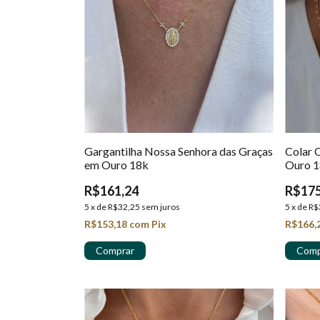
Gargantilha Nossa Senhora das Graças
Colar 
em Ouro 18k
Ouro 1
R$161,24
R$175
5
x
de
R$32,25
sem juros
5
x
de
R$
R$153,18
com
Pix
R$166,