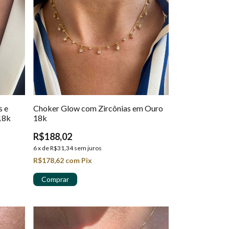
s e
Choker Glow com Zircônias em Ouro
18k
18k
R$188,02
6
x
de
R$31,34
sem juros
R$178,62
com
Pix