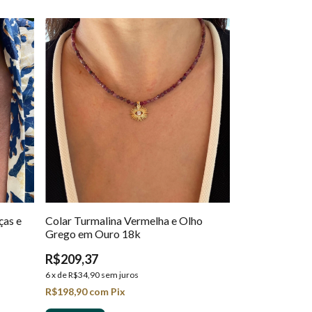
ças e
Colar Turmalina Vermelha e Olho
Grego em Ouro 18k
R$209,37
6
x
de
R$34,90
sem juros
R$198,90
com
Pix