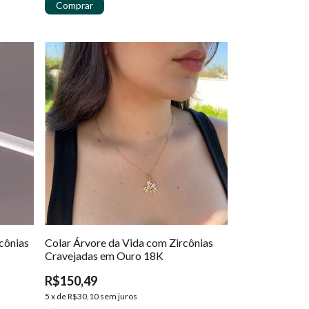
cônias
Colar Árvore da Vida com Zircônias
Cravejadas em Ouro 18K
R$150,49
5
x
de
R$30,10
sem juros