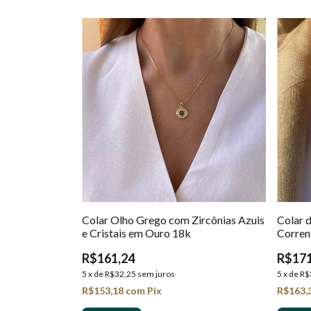
Colar Olho Grego com Zircônias Azuis
Colar 
e Cristais em Ouro 18k
Corren
R$161,24
R$171
5
x
de
R$32,25
sem juros
5
x
de
R$
R$153,18
com
Pix
R$163,