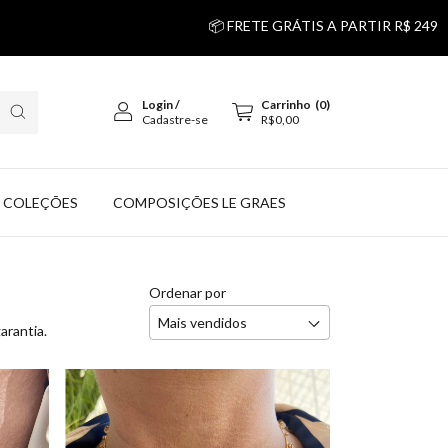
📦 FRETE GRÁTIS A PARTIR R$ 249
💰 5% DESCON
Login
/
Carrinho
(
0
)
Cadastre-se
R$0,00
COLEÇÕES
COMPOSIÇÕES LE GRAES
Ordenar por
arantia.