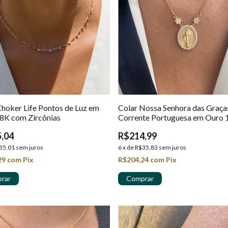
Choker Life Pontos de Luz em
Colar Nossa Senhora das Graça
8K com Zircônias
Corrente Portuguesa em Ouro 
,04
R$214,99
35,01
sem juros
6
x
de
R$35,83
sem juros
29
com
Pix
R$204,24
com
Pix