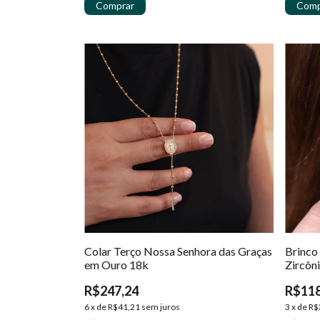
Colar Terço Nossa Senhora das Graças
Brinco
em Ouro 18k
Zircôn
R$247,24
R$118
6
x
de
R$41,21
sem juros
3
x
de
R$