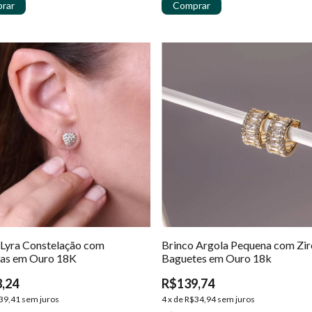
 Lyra Constelação com
Brinco Argola Pequena com Zir
ias em Ouro 18K
Baguetes em Ouro 18k
,24
R$139,74
39,41
sem juros
4
x
de
R$34,94
sem juros