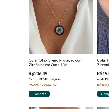
Colar Olho Grego Proteção com
Colar 
Zircônias em Ouro 18k
Zircôn
R$236,49
R$193
6
x
de
R$39,42
sem juros
6
x
de
R$
R$224,67
com
Pix
R$183,