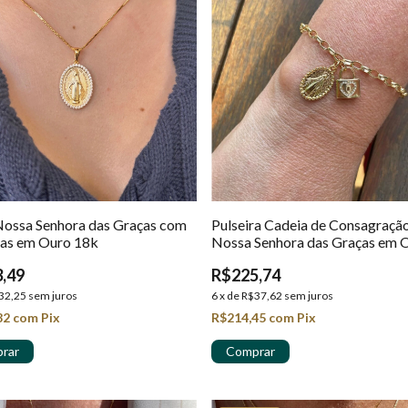
Nossa Senhora das Graças com
Pulseira Cadeia de Consagraçã
ias em Ouro 18k
Nossa Senhora das Graças em 
18k
,49
R$225,74
32,25
sem juros
6
x
de
R$37,62
sem juros
82
com
Pix
R$214,45
com
Pix