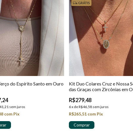
GRÁTIS
Terço do Espírito Santo em Ouro
Kit Duo Colares Cruz e Nossa 
das Graças com Zircônias em O
18k
,24
R$279,48
41,21
sem juros
6
x
de
R$46,58
sem juros
88
com
Pix
R$265,51
com
Pix