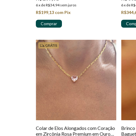
6
x
de
R$34,94
sem juros
6
x
de
R$
R$199,13
com
Pix
R$344,
GRÁTIS
Colar de Elos Alongados com Coração
Brinco
em Zircônia Rosa Premium em Ouro
Baguet