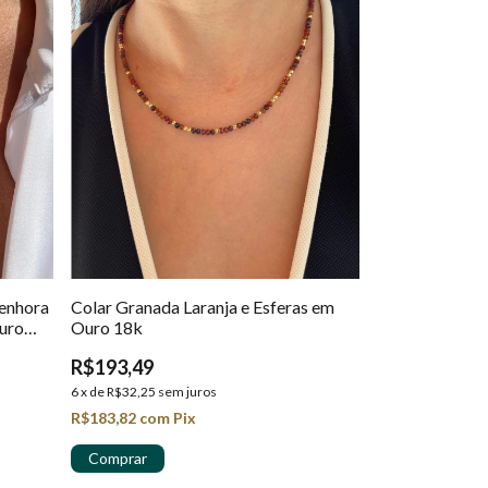
Senhora
Colar Granada Laranja e Esferas em
uro
Ouro 18k
R$193,49
6
x
de
R$32,25
sem juros
R$183,82
com
Pix