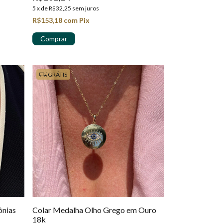
5
x
de
R$32,25
sem juros
R$153,18
com
Pix
GRÁTIS
ônias
Colar Medalha Olho Grego em Ouro
18k