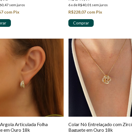
60,47
sem juros
6
x
de
R$40,01
sem juros
67
com
Pix
R$228,07
com
Pix
 Argola Articulada Folha
Colar Nó Entrelaçado com Zirc
e em Ouro 18k
Baguete em Ouro 18k