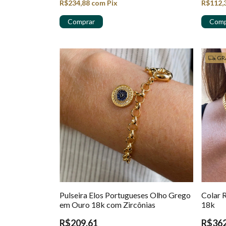
R$234,88
com
Pix
R$112,
GR
Pulseira Elos Portugueses Olho Grego
Colar 
em Ouro 18k com Zircônias
18k
R$209,61
R$362