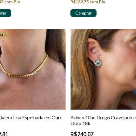
33
com
Pix
R$132,75
com
Pix
ÁTIS
Riviera Lisa Espelhada em Ouro
Brinco Olho Grego Cravejado 
Ouro 18k
,81
R$240,07