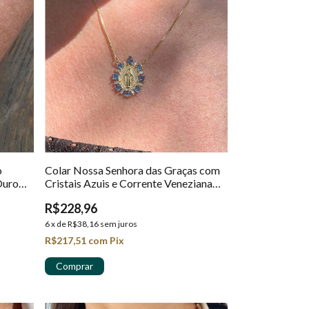
o
Colar Nossa Senhora das Graças com
Ouro
Cristais Azuis e Corrente Veneziana
em Ouro 18k
R$228,96
6
x
de
R$38,16
sem juros
R$217,51
com
Pix