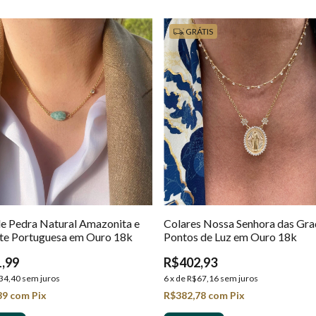
GRÁTIS
de Pedra Natural Amazonita e
Colares Nossa Senhora das Gra
te Portuguesa em Ouro 18k
Pontos de Luz em Ouro 18k
,99
R$402,93
34,40
sem juros
6
x
de
R$67,16
sem juros
39
com
Pix
R$382,78
com
Pix