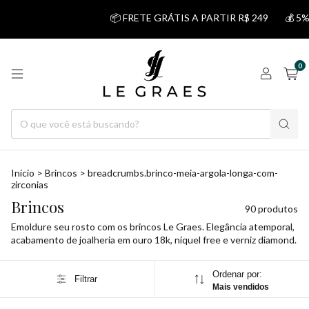
📦 FRETE GRÁTIS A PARTIR R$ 249
💰 5% DESCONTO NO 
0
Início
>
Brincos
>
breadcrumbs.brinco-meia-argola-longa-com-
zirconias
Brincos
90 produtos
Emoldure seu rosto com os brincos Le Graes. Elegância atemporal,
acabamento de joalheria em ouro 18k, níquel free e verniz diamond.
Ordenar por:
Filtrar
Mais vendidos