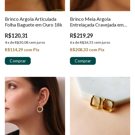
Brinco Argola Articulada
Brinco Meia Argola
Folha Baguete em Ouro 18k
Entrelaçada Cravejada em
Ouro 18k
R$120,31
R$219,29
4
x
de
R$30,08
sem juros
6
x
de
R$36,55
sem juros
R$114,29
com
Pix
R$208,33
com
Pix