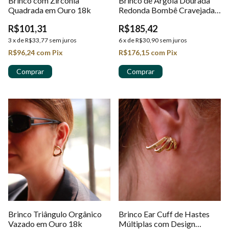
Brinco com Zircônia
Brinco de Argola Dourada
Quadrada em Ouro 18k
Redonda Bombê Cravejada
com Microzircônias em
R$101,31
R$185,42
Ouro 18 k
3
x
de
R$33,77
sem juros
6
x
de
R$30,90
sem juros
R$96,24
com
Pix
R$176,15
com
Pix
Brinco Triângulo Orgânico
Brinco Ear Cuff de Hastes
Vazado em Ouro 18k
Múltiplas com Design