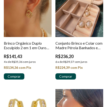
Brinco Orgânico Duplo
Conjunto Brinco e Colar com
Esculpido 2 em 1 em Ouro
Madre Pérola Banhados em
18k
Ouro 18k
R$141,43
R$236,20
4
x
de
R$35,36
sem juros
6
x
de
R$39,37
sem juros
R$134,36
com
Pix
R$224,39
com
Pix