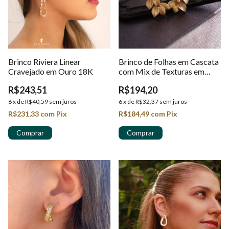
Brinco Riviera Linear
Brinco de Folhas em Cascata
Cravejado em Ouro 18K
com Mix de Texturas em
Ouro 18K
R$243,51
R$194,20
6
x
de
R$40,59
sem juros
6
x
de
R$32,37
sem juros
R$231,33
com
Pix
R$184,49
com
Pix