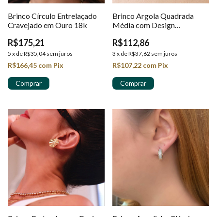
Brinco Círculo Entrelaçado
Brinco Argola Quadrada
Cravejado em Ouro 18k
Média com Design
Geométrico em Ouro 18k
R$175,21
R$112,86
5
x
de
R$35,04
sem juros
3
x
de
R$37,62
sem juros
R$166,45
com
Pix
R$107,22
com
Pix