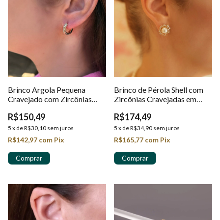
Brinco Argola Pequena
Brinco de Pérola Shell com
Cravejado com Zircônias
Zircônias Cravejadas em
Cristais em Ouro 18k
Ouro 18K
R$150,49
R$174,49
5
x
de
R$30,10
sem juros
5
x
de
R$34,90
sem juros
R$142,97
com
Pix
R$165,77
com
Pix