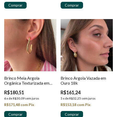
Brinco Meia Argola
Brinco Argola Vazada em
Orgânica Texturizada em
Ouro 18k
Ouro 18K
R$180,51
R$161,24
6
x
de
R$30,09
sem juros
5
x
de
R$32,25
sem juros
R$171,48
com
Pix
R$153,18
com
Pix