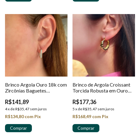
Brinco Argola Ouro 18k com
Brinco de Argola Croissant
Zircônias Baguetes
Torcida Robusta em Ouro
Retangulares em Ouro 18k
18K
R$141,89
R$177,36
4
x
de
R$35,47
sem juros
5
x
de
R$35,47
sem juros
R$134,80
com
Pix
R$168,49
com
Pix