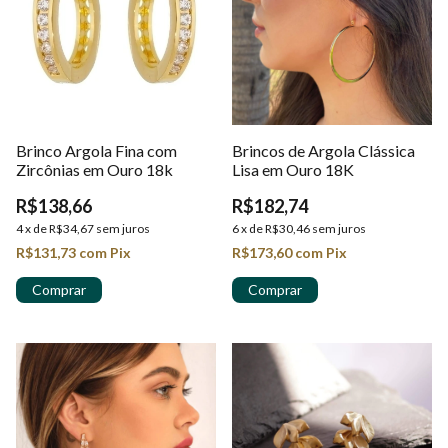
Brinco Argola Fina com
Brincos de Argola Clássica
Zircônias em Ouro 18k
Lisa em Ouro 18K
R$138,66
R$182,74
4
x
de
R$34,67
sem juros
6
x
de
R$30,46
sem juros
R$131,73
com
Pix
R$173,60
com
Pix