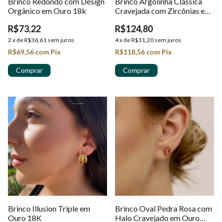
Brinco Redondo com Design
Brinco Argolinha Clássica
Orgânico em Ouro 18k
Cravejada com Zircônias em
Ouro 18k
R$73,22
R$124,80
2
x
de
R$36,61
sem juros
4
x
de
R$31,20
sem juros
R$69,56
com
Pix
R$118,56
com
Pix
Brinco Illusion Triple em
Brinco Oval Pedra Rosa com
Ouro 18K
Halo Cravejado em Ouro