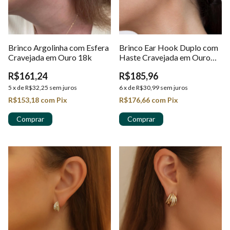
Brinco Argolinha com Esfera
Brinco Ear Hook Duplo com
Cravejada em Ouro 18k
Haste Cravejada em Ouro
18K
R$161,24
R$185,96
5
x
de
R$32,25
sem juros
6
x
de
R$30,99
sem juros
R$153,18
com
Pix
R$176,66
com
Pix