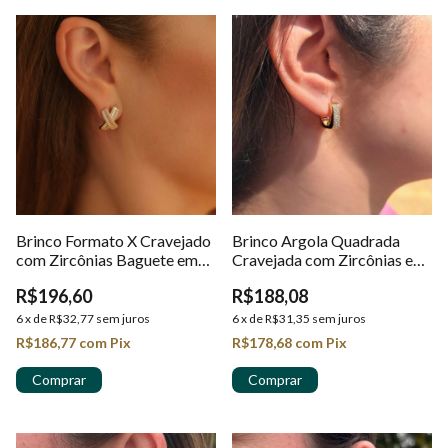
Brinco Formato X Cravejado
Brinco Argola Quadrada
com Zircônias Baguete em
Cravejada com Zircônias em
Ouro 18K
Ouro 18k
R$196,60
R$188,08
6
x
de
R$32,77
sem juros
6
x
de
R$31,35
sem juros
R$186,77
com
Pix
R$178,68
com
Pix