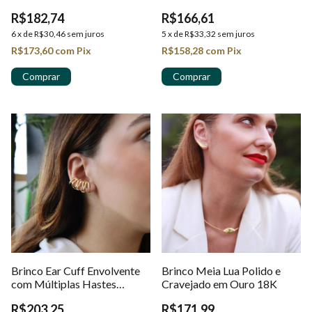
Escultural em Ouro 18K
R$182,74
R$166,61
6
x
de
R$30,46
sem juros
5
x
de
R$33,32
sem juros
R$173,60
com
Pix
R$158,28
com
Pix
Brinco Ear Cuff Envolvente
Brinco Meia Lua Polido e
com Múltiplas Hastes
Cravejado em Ouro 18K
Cruzadas em Ouro 18K
R$203,25
R$171,99