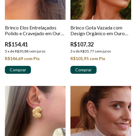
Brinco Elos Entrelaçados
Brinco Gota Vazada com
Polido e Cravejado em Ouro
Design Orgânico em Ouro
18K
18K
R$154,41
R$107,32
5
x
de
R$30,88
sem juros
3
x
de
R$35,77
sem juros
R$146,69
com
Pix
R$101,95
com
Pix