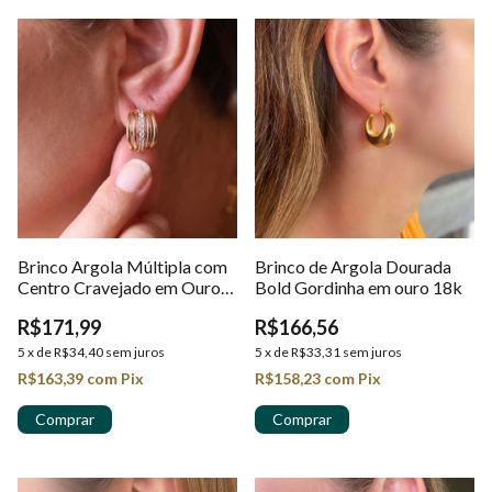
Brinco Argola Múltipla com
Brinco de Argola Dourada
Centro Cravejado em Ouro
Bold Gordinha em ouro 18k
18k
R$171,99
R$166,56
5
x
de
R$34,40
sem juros
5
x
de
R$33,31
sem juros
R$163,39
com
Pix
R$158,23
com
Pix