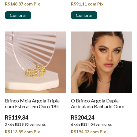
R$148,87
com
Pix
R$91,11
com
Pix
Brinco Meia Argola Tripla
O Brinco Argola Dupla
com Esferas em Ouro 18k
Articulada Banhado Ouro
18k
R$119,84
R$204,24
3
x
de
R$39,95
sem juros
6
x
de
R$34,04
sem juros
R$113,85
com
Pix
R$194,03
com
Pix