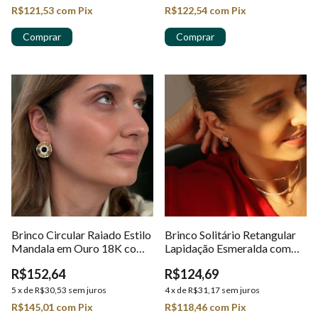
R$121,53
com
Pix
R$122,54
com
Pix
Brinco Circular Raiado Estilo
Brinco Solitário Retangular
Mandala em Ouro 18K com
Lapidação Esmeralda com
Zircônias
Moldura em Ouro 18K
R$152,64
R$124,69
5
x
de
R$30,53
sem juros
4
x
de
R$31,17
sem juros
R$145,01
com
Pix
R$118,46
com
Pix