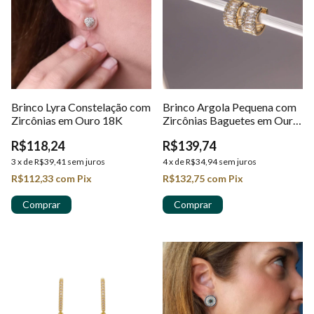
Brinco Lyra Constelação com
Brinco Argola Pequena com
Zircônias em Ouro 18K
Zircônias Baguetes em Ouro
18k
R$118,24
R$139,74
3
x
de
R$39,41
sem juros
4
x
de
R$34,94
sem juros
R$112,33
com
Pix
R$132,75
com
Pix