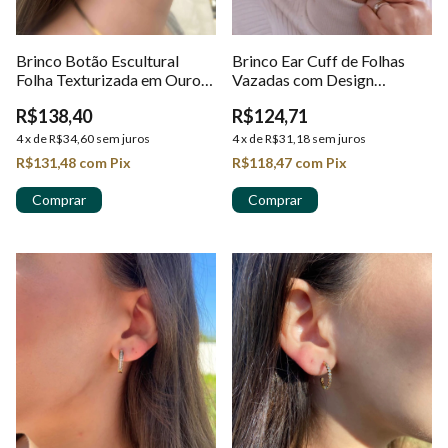
Brinco Botão Escultural
Brinco Ear Cuff de Folhas
Folha Texturizada em Ouro
Vazadas com Design
18k
Orgânico em Ouro 18K
R$138,40
R$124,71
4
x
de
R$34,60
sem juros
4
x
de
R$31,18
sem juros
R$131,48
com
Pix
R$118,47
com
Pix