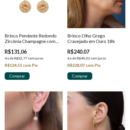
Brinco Pendente Redondo
Brinco Olho Grego
Zircônia Champagne com
Cravejado em Ouro 18k
Halo Cravejado em Ouro
R$131,06
R$240,07
18K
4
x
de
R$32,77
sem juros
6
x
de
R$40,01
sem juros
R$124,51
com
Pix
R$228,07
com
Pix