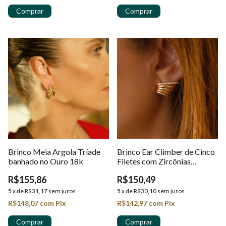
Brinco Meia Argola Tríade
Brinco Ear Climber de Cinco
banhado no Ouro 18k
Filetes com Zircônias
Cravejadas em Ouro 18K
R$155,86
R$150,49
5
x
de
R$31,17
sem juros
5
x
de
R$30,10
sem juros
R$148,07
com
Pix
R$142,97
com
Pix