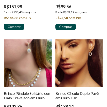
18k
R$151,98
R$99,56
5
x
de
R$30,40
sem juros
3
x
de
R$33,19
sem juros
R$144,38
com
Pix
R$94,58
com
Pix
Brinco Pêndulo Solitário com
Brinco Círculo Duplo Pavê
Halo Cravejado em Ouro
em Ouro 18k
18k
R$102,86
R$138,14