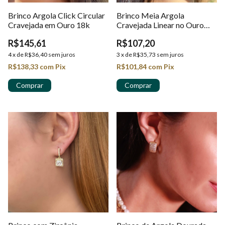
Brinco Argola Click Circular
Brinco Meia Argola
Cravejada em Ouro 18k
Cravejada Linear no Ouro
18k
R$145,61
R$107,20
4
x
de
R$36,40
sem juros
3
x
de
R$35,73
sem juros
R$138,33
com
Pix
R$101,84
com
Pix