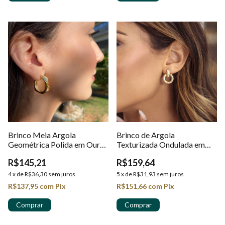
Brinco Meia Argola
Brinco de Argola
Geométrica Polida em Ouro
Texturizada Ondulada em
18K
Ouro 18k
R$145,21
R$159,64
4
x
de
R$36,30
sem juros
5
x
de
R$31,93
sem juros
R$137,95
com
Pix
R$151,66
com
Pix