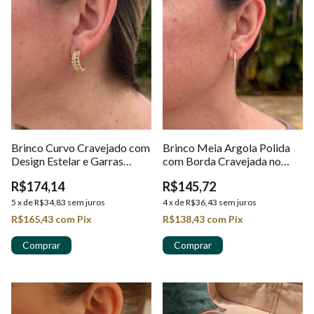
Brinco Curvo Cravejado com
Brinco Meia Argola Polida
Design Estelar e Garras
com Borda Cravejada no
Alongadas em Ouro 18K
Ouro 18k
R$174,14
R$145,72
5
x
de
R$34,83
sem juros
4
x
de
R$36,43
sem juros
R$165,43
com
Pix
R$138,43
com
Pix