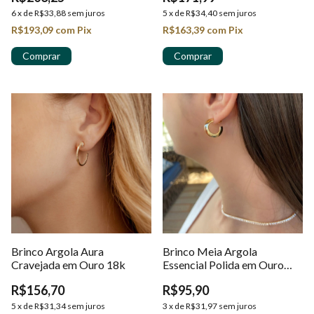
6
x
de
R$33,88
sem juros
5
x
de
R$34,40
sem juros
R$193,09
com
Pix
R$163,39
com
Pix
Brinco Argola Aura
Brinco Meia Argola
Cravejada em Ouro 18k
Essencial Polida em Ouro
18K
R$156,70
R$95,90
5
x
de
R$31,34
sem juros
3
x
de
R$31,97
sem juros