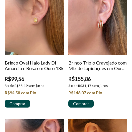
Brinco Oval Halo Lady Di
Brinco Triplo Cravejado com
Amarelo e Rosa em Ouro 18k
Mix de Lapidações em Ouro
18K
R$99,56
R$155,86
3
x
de
R$33,19
sem juros
5
x
de
R$31,17
sem juros
R$94,58
com
Pix
R$148,07
com
Pix