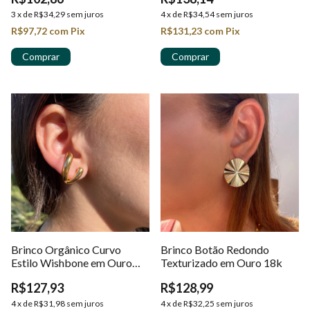
3
x
de
R$34,29
sem juros
4
x
de
R$34,54
sem juros
R$97,72
com
Pix
R$131,23
com
Pix
Brinco Orgânico Curvo
Brinco Botão Redondo
Estilo Wishbone em Ouro
Texturizado em Ouro 18k
18K
R$127,93
R$128,99
4
x
de
R$31,98
sem juros
4
x
de
R$32,25
sem juros